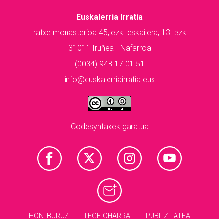
Euskalerria Irratia
Iratxe monasterioa 45, ezk. eskailera, 13. ezk.
31011 Iruñea - Nafarroa
(0034) 948 17 01 51
info@euskalerriairratia.eus
Codesyntaxek garatua
HONI BURUZ
LEGE OHARRA
PUBLIZITATEA