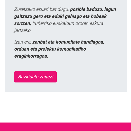
Zuretzako eskari bat dugu:
posible baduzu, lagun
gaitzazu gero eta eduki gehiago eta hobeak
sortzen,
Iruñerriko euskaldun ororen eskura
jartzeko.
Izan ere,
zenbat eta komunitate handiagoa,
orduan eta proiektu komunikatibo
eraginkorragoa.
Bazkidetu zaitez!