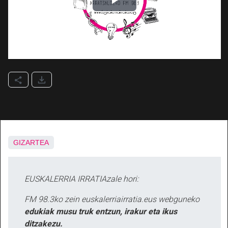
GIZARTEA
EUSKALERRIA IRRATIAzale hori:
FM 98.3ko zein euskalerriairratia.eus webguneko
edukiak musu truk entzun, irakur eta ikus
ditzakezu.