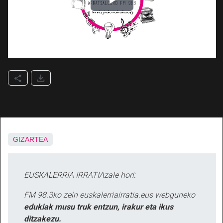
GIZARTEA
EUSKALERRIA IRRATIAzale hori:
FM 98.3ko zein euskalerriairratia.eus webguneko
edukiak musu truk entzun, irakur eta ikus
ditzakezu.