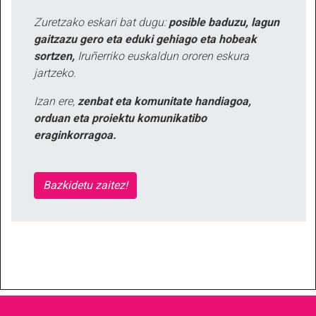
Zuretzako eskari bat dugu:
posible baduzu, lagun
gaitzazu gero eta eduki gehiago eta hobeak
sortzen,
Iruñerriko euskaldun ororen eskura
jartzeko.
Izan ere,
zenbat eta komunitate handiagoa,
orduan eta proiektu komunikatibo
eraginkorragoa.
Bazkidetu zaitez!