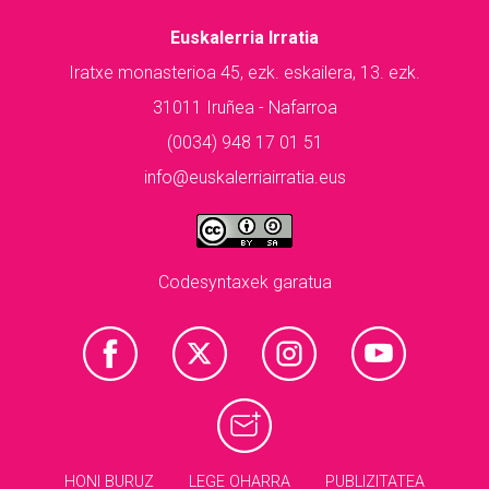
Euskalerria Irratia
Iratxe monasterioa 45, ezk. eskailera, 13. ezk.
31011 Iruñea - Nafarroa
(0034) 948 17 01 51
info@euskalerriairratia.eus
Codesyntaxek garatua
HONI BURUZ
LEGE OHARRA
PUBLIZITATEA