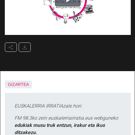
GIZARTEA
EUSKALERRIA IRRATIAzale hori:
FM 98.3ko zein euskalerriairratia.eus webguneko
edukiak musu truk entzun, irakur eta ikus
ditzakezu.