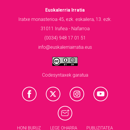
Euskalerria Irratia
Iratxe monasterioa 45, ezk. eskailera, 13. ezk.
31011 Iruñea - Nafarroa
(0034) 948 17 01 51
info@euskalerriairratia.eus
Codesyntaxek garatua
HONI BURUZ
LEGE OHARRA
PUBLIZITATEA