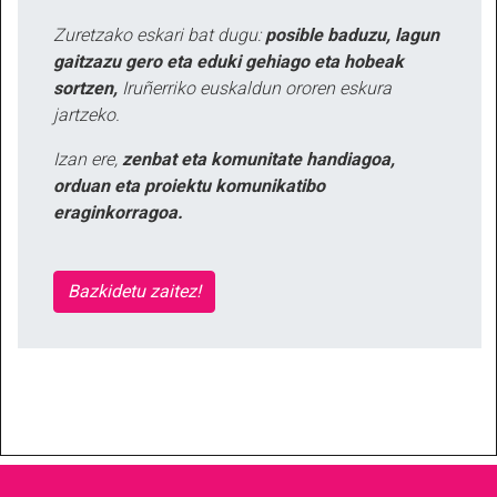
Zuretzako eskari bat dugu:
posible baduzu, lagun
gaitzazu gero eta eduki gehiago eta hobeak
sortzen,
Iruñerriko euskaldun ororen eskura
jartzeko.
Izan ere,
zenbat eta komunitate handiagoa,
orduan eta proiektu komunikatibo
eraginkorragoa.
Bazkidetu zaitez!