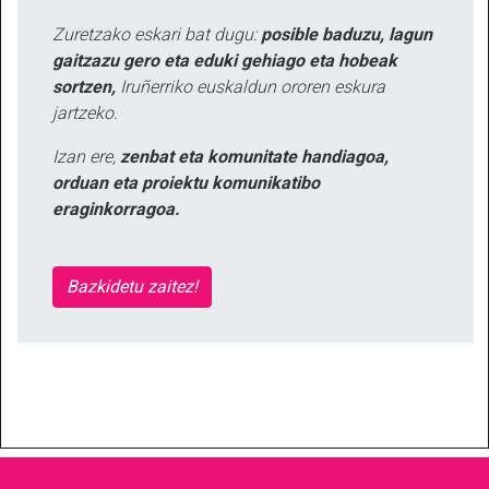
Zuretzako eskari bat dugu:
posible baduzu, lagun
gaitzazu gero eta eduki gehiago eta hobeak
sortzen,
Iruñerriko euskaldun ororen eskura
jartzeko.
Izan ere,
zenbat eta komunitate handiagoa,
orduan eta proiektu komunikatibo
eraginkorragoa.
Bazkidetu zaitez!