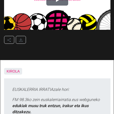
KIROLA
EUSKALERRIA IRRATIAzale hori:
FM 98.3ko zein euskalerriairratia.eus webguneko
edukiak musu truk entzun, irakur eta ikus
ditzakezu.