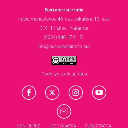
Euskalerria Irratia
Iratxe monasterioa 45, ezk. eskailera, 13. ezk.
31011 Iruñea - Nafarroa
(0034) 948 17 01 51
info@euskalerriairratia.eus
Codesyntaxek garatua
HONI BURUZ
LEGE OHARRA
PUBLIZITATEA