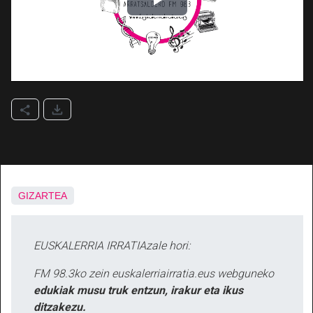
GIZARTEA
EUSKALERRIA IRRATIAzale hori:
FM 98.3ko zein euskalerriairratia.eus webguneko
edukiak musu truk entzun, irakur eta ikus
ditzakezu.