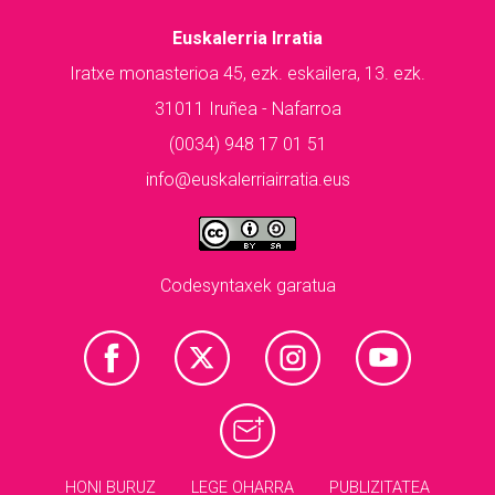
Euskalerria Irratia
Iratxe monasterioa 45, ezk. eskailera, 13. ezk.
31011 Iruñea - Nafarroa
(0034) 948 17 01 51
info@euskalerriairratia.eus
Codesyntaxek garatua
HONI BURUZ
LEGE OHARRA
PUBLIZITATEA