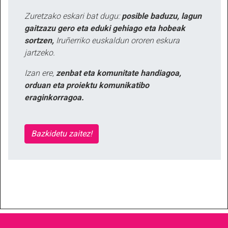
Zuretzako eskari bat dugu:
posible baduzu, lagun
gaitzazu gero eta eduki gehiago eta hobeak
sortzen,
Iruñerriko euskaldun ororen eskura
jartzeko.
Izan ere,
zenbat eta komunitate handiagoa,
orduan eta proiektu komunikatibo
eraginkorragoa.
Bazkidetu zaitez!