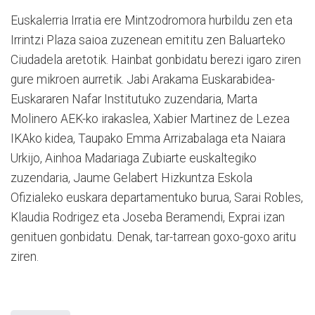
Euskalerria Irratia ere Mintzodromora hurbildu zen eta
Irrintzi Plaza saioa zuzenean emititu zen Baluarteko
Ciudadela aretotik. Hainbat gonbidatu berezi igaro ziren
gure mikroen aurretik. Jabi Arakama Euskarabidea-
Euskararen Nafar Institutuko zuzendaria, Marta
Molinero AEK-ko irakaslea, Xabier Martinez de Lezea
IKAko kidea, Taupako Emma Arrizabalaga eta Naiara
Urkijo, Ainhoa Madariaga Zubiarte euskaltegiko
zuzendaria, Jaume Gelabert Hizkuntza Eskola
Ofizialeko euskara departamentuko burua, Sarai Robles,
Klaudia Rodrigez eta Joseba Beramendi, Exprai izan
genituen gonbidatu. Denak, tar-tarrean goxo-goxo aritu
ziren.