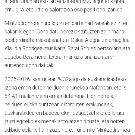
aldera. Orain arteko lau edizioetan 600 lagunetik gora
aritu dira, eta urtero balorazioa oso positiboa izan da.
Mintzodromora hurbildu ziren parte hartzaileak ez ziren
bakarrik egon. Gonbidatu bereziak zituzten zain mahai
desberdinetan sakabanatuta. Oskar Alegria zinemagilea,
Klaudia Rodrigez musikaria, Sarai Robles bertsolaria eta
Joseba Beramendi Exprai marrazkilaria izan ziren
aurtengo gonbidatuak.
2025-2026 ikasturtean % 32a igo da euskara ikasteko
izena eman duten helduen ehunekoa Nafarroan, eta %
54 A1 mailan izena eman dutenena. Hori horrela,
helduen euskalduntzean diharduten erakundeek,
Euskarabidearen babesarekin, ezagutzatik erabilerara
jauzi egiteko ekimenak antolatzen dituzte, eta horren
adibide delarik, hain zuzen ere, Iruñerriko Mintzodromoa