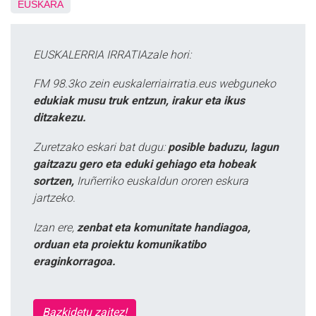
EUSKARA
EUSKALERRIA IRRATIAzale hori:
FM 98.3ko zein euskalerriairratia.eus webguneko
edukiak musu truk entzun, irakur eta ikus
ditzakezu.
Zuretzako eskari bat dugu:
posible baduzu, lagun
gaitzazu gero eta eduki gehiago eta hobeak
sortzen,
Iruñerriko euskaldun ororen eskura
jartzeko.
Izan ere,
zenbat eta komunitate handiagoa,
orduan eta proiektu komunikatibo
eraginkorragoa.
Bazkidetu zaitez!