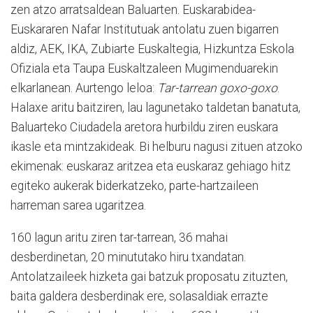
zen atzo arratsaldean Baluarten. Euskarabidea-
Euskararen Nafar Institutuak antolatu zuen bigarren
aldiz, AEK, IKA, Zubiarte Euskaltegia, Hizkuntza Eskola
Ofiziala eta Taupa Euskaltzaleen Mugimenduarekin
elkarlanean. Aurtengo leloa:
Tar-tarrean goxo-goxo
.
Halaxe aritu baitziren, lau lagunetako taldetan banatuta,
Baluarteko Ciudadela aretora hurbildu ziren euskara
ikasle eta mintzakideak. Bi helburu nagusi zituen atzoko
ekimenak: euskaraz aritzea eta euskaraz gehiago hitz
egiteko aukerak biderkatzeko, parte-hartzaileen
harreman sarea ugaritzea.
160 lagun aritu ziren tar-tarrean, 36 mahai
desberdinetan, 20 minututako hiru txandatan.
Antolatzaileek hizketa gai batzuk proposatu zituzten,
baita galdera desberdinak ere, solasaldiak errazte