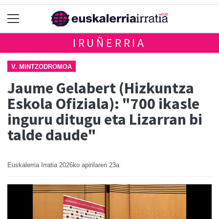
IRUÑERRIA
V. MINTZODROMOA
Jaume Gelabert (Hizkuntza
Eskola Ofiziala): "700 ikasle
inguru ditugu eta Lizarran bi
talde daude"
Euskalerria Irratia
2026ko apirilaren 23a