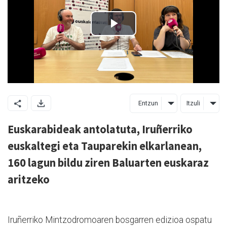
Entzun
Itzuli
Euskarabideak antolatuta, Iruñerriko
euskaltegi eta Tauparekin elkarlanean,
160 lagun bildu ziren Baluarten euskaraz
aritzeko
Iruñerriko Mintzodromoaren bosgarren edizioa ospatu