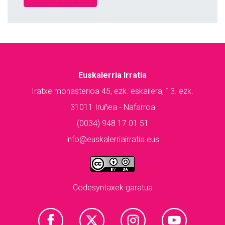
Euskalerria Irratia
Iratxe monasterioa 45, ezk. eskailera, 13. ezk.
31011 Iruñea - Nafarroa
(0034) 948 17 01 51
info@euskalerriairratia.eus
Codesyntaxek garatua