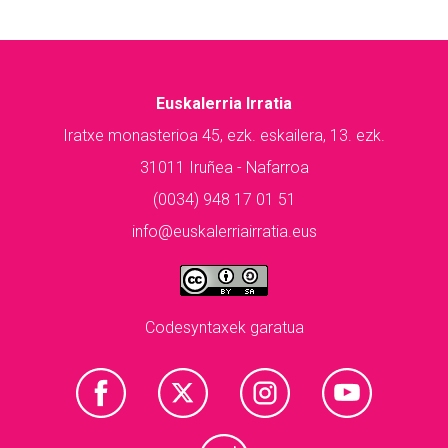
Euskalerria Irratia
Iratxe monasterioa 45, ezk. eskailera, 13. ezk.
31011 Iruñea - Nafarroa
(0034) 948 17 01 51
info@euskalerriairratia.eus
Codesyntaxek garatua