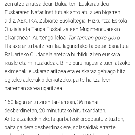
zen atzo arratsaldean Baluarten. Euskarabidea-
Euskararen Nafar Institutuak antolatu zuen bigarren
aldiz, AEK, IKA, Zubiarte Euskaltegia, Hizkuntza Eskola
Ofiziala eta Taupa Euskaltzaleen Mugimenduarekin
elkarlanean. Aurtengo leloa:
Tar-tarrean goxo-goxo
.
Halaxe aritu baitziren, lau lagunetako taldetan banatuta,
Baluarteko Ciudadela aretora hurbildu ziren euskara
ikasle eta mintzakideak. Bi helburu nagusi zituen atzoko
ekimenak: euskaraz aritzea eta euskaraz gehiago hitz
egiteko aukerak biderkatzeko, parte-hartzaileen
harreman sarea ugaritzea.
160 lagun aritu ziren tar-tarrean, 36 mahai
desberdinetan, 20 minututako hiru txandatan.
Antolatzaileek hizketa gai batzuk proposatu zituzten,
baita galdera desberdinak ere, solasaldiak errazte