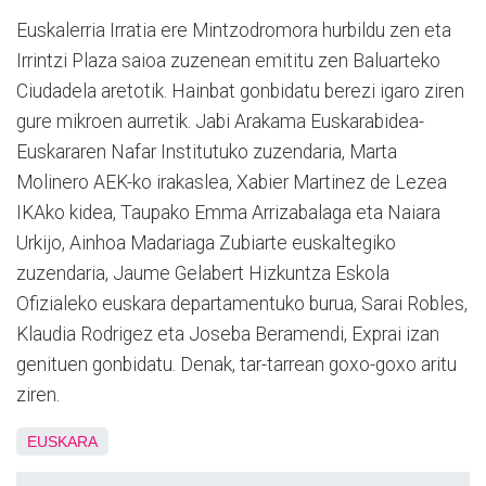
Euskalerria Irratia ere Mintzodromora hurbildu zen eta
Irrintzi Plaza saioa zuzenean emititu zen Baluarteko
Ciudadela aretotik. Hainbat gonbidatu berezi igaro ziren
gure mikroen aurretik. Jabi Arakama Euskarabidea-
Euskararen Nafar Institutuko zuzendaria, Marta
Molinero AEK-ko irakaslea, Xabier Martinez de Lezea
IKAko kidea, Taupako Emma Arrizabalaga eta Naiara
Urkijo, Ainhoa Madariaga Zubiarte euskaltegiko
zuzendaria, Jaume Gelabert Hizkuntza Eskola
Ofizialeko euskara departamentuko burua, Sarai Robles,
Klaudia Rodrigez eta Joseba Beramendi, Exprai izan
genituen gonbidatu. Denak, tar-tarrean goxo-goxo aritu
ziren.
EUSKARA