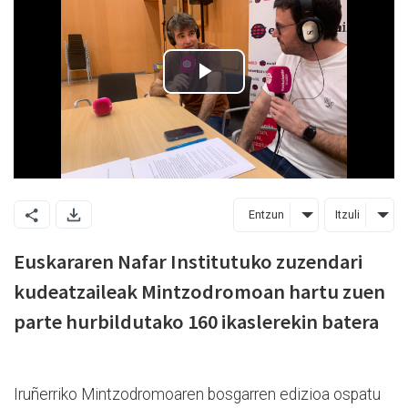
Entzun
Itzuli
Euskararen Nafar Institutuko zuzendari
kudeatzaileak Mintzodromoan hartu zuen
parte hurbildutako 160 ikaslerekin batera
Iruñerriko Mintzodromoaren bosgarren edizioa ospatu