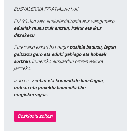
EUSKALERRIA IRRATIAzale hori:
FM 98.3ko zein euskalerriairratia.eus webguneko
edukiak musu truk entzun, irakur eta ikus
ditzakezu.
Zuretzako eskari bat dugu:
posible baduzu, lagun
gaitzazu gero eta eduki gehiago eta hobeak
sortzen,
Iruñerriko euskaldun ororen eskura
jartzeko.
Izan ere,
zenbat eta komunitate handiagoa,
orduan eta proiektu komunikatibo
eraginkorragoa.
Bazkidetu zaitez!