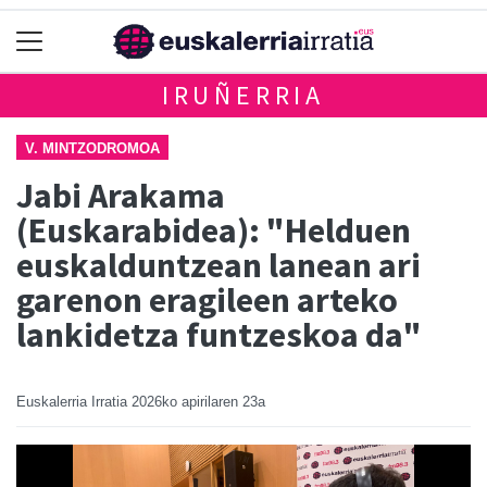
IRUÑERRIA
V. MINTZODROMOA
Jabi Arakama
(Euskarabidea): "Helduen
euskalduntzean lanean ari
garenon eragileen arteko
lankidetza funtzeskoa da"
Euskalerria Irratia
2026ko apirilaren 23a