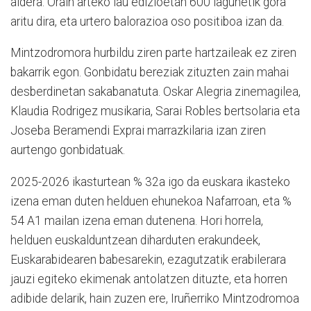
aldera. Orain arteko lau edizioetan 600 lagunetik gora
aritu dira, eta urtero balorazioa oso positiboa izan da.
Mintzodromora hurbildu ziren parte hartzaileak ez ziren
bakarrik egon. Gonbidatu bereziak zituzten zain mahai
desberdinetan sakabanatuta. Oskar Alegria zinemagilea,
Klaudia Rodrigez musikaria, Sarai Robles bertsolaria eta
Joseba Beramendi Exprai marrazkilaria izan ziren
aurtengo gonbidatuak.
2025-2026 ikasturtean % 32a igo da euskara ikasteko
izena eman duten helduen ehunekoa Nafarroan, eta %
54 A1 mailan izena eman dutenena. Hori horrela,
helduen euskalduntzean diharduten erakundeek,
Euskarabidearen babesarekin, ezagutzatik erabilerara
jauzi egiteko ekimenak antolatzen dituzte, eta horren
adibide delarik, hain zuzen ere, Iruñerriko Mintzodromoa