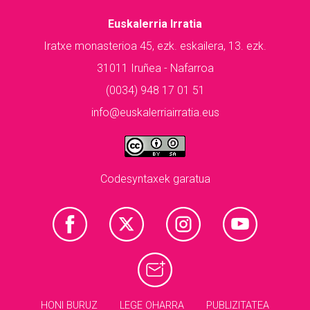
Euskalerria Irratia
Iratxe monasterioa 45, ezk. eskailera, 13. ezk.
31011 Iruñea - Nafarroa
(0034) 948 17 01 51
info@euskalerriairratia.eus
Codesyntaxek garatua
HONI BURUZ
LEGE OHARRA
PUBLIZITATEA