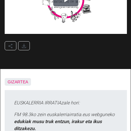
GIZARTEA
EUSKALERRIA IRRATIAzale hori:
FM 98.3ko zein euskalerriairratia.eus webguneko
edukiak musu truk entzun, irakur eta ikus
ditzakezu.