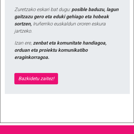
Zuretzako eskari bat dugu:
posible baduzu, lagun
gaitzazu gero eta eduki gehiago eta hobeak
sortzen,
Iruñerriko euskaldun ororen eskura
jartzeko.
Izan ere,
zenbat eta komunitate handiagoa,
orduan eta proiektu komunikatibo
eraginkorragoa.
Bazkidetu zaitez!