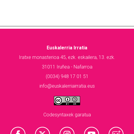
Euskalerria Irratia
Iratxe monasterioa 45, ezk. eskailera, 13. ezk.
31011 Iruñea - Nafarroa
(0034) 948 17 01 51
info@euskalerriairratia.eus
Codesyntaxek garatua