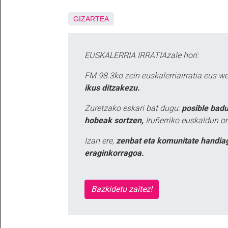
GIZARTEA
EUSKALERRIA IRRATIAzale hori:
FM 98.3ko zein euskalerriairratia.eus 
ikus ditzakezu.
Zuretzako eskari bat dugu:
posible badu
hobeak sortzen,
Iruñerriko euskaldun or
Izan ere,
zenbat eta komunitate handia
eraginkorragoa.
Bazkidetu zaitez!