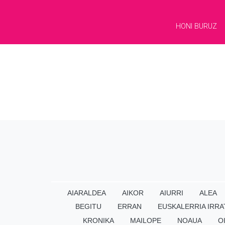
HONI BURUZ
AIARALDEA
AIKOR
AIURRI
ALEA
BEGITU
ERRAN
EUSKALERRIA IRRA
KRONIKA
MAILOPE
NOAUA
O