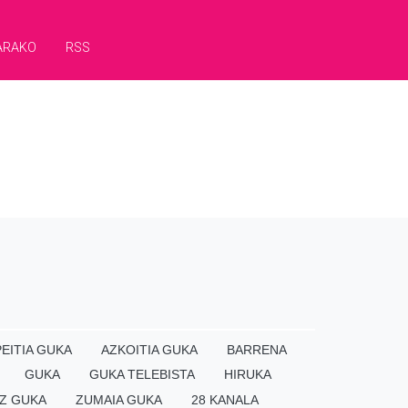
ARAKO
RSS
EITIA GUKA
AZKOITIA GUKA
BARRENA
GUKA
GUKA TELEBISTA
HIRUKA
Z GUKA
ZUMAIA GUKA
28 KANALA