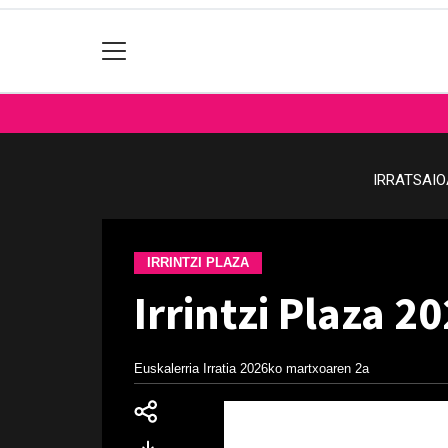
IRRATSAI
IRRINTZI PLAZA
Irrintzi Plaza 2
Euskalerria Irratia
2026ko martxoaren 2a