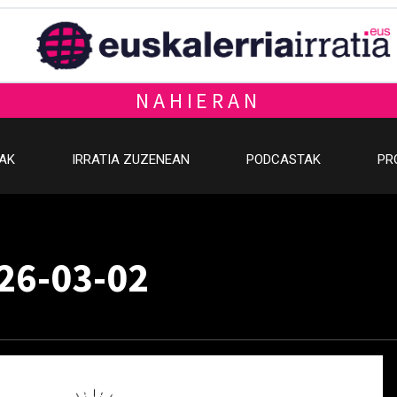
NAHIERAN
OAK
IRRATIA ZUZENEAN
PODCASTAK
PR
026-03-02