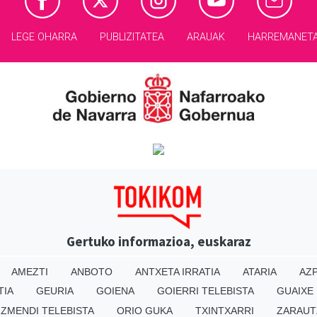
LEGE OHARRA
PUBLIZITATEA
ARAUAK
HARREMANET
Gertuko informazioa, euskaraz
AMEZTI
ANBOTO
ANTXETA IRRATIA
ATARIA
AZP
TIA
GEURIA
GOIENA
GOIERRI TELEBISTA
GUAIXE
IZMENDI TELEBISTA
ORIO GUKA
TXINTXARRI
ZARAUT