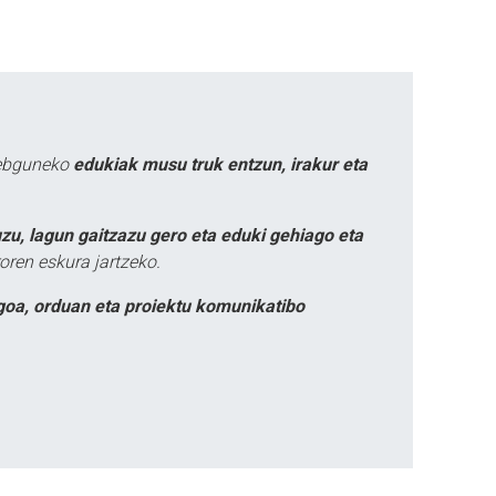
webguneko
edukiak musu truk entzun, irakur eta
zu, lagun gaitzazu gero eta eduki gehiago eta
oren eskura jartzeko.
goa, orduan eta proiektu komunikatibo