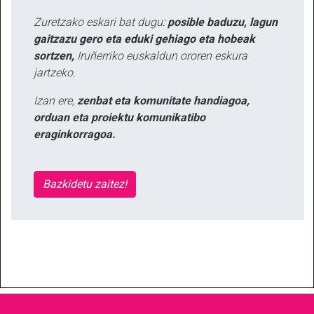
Zuretzako eskari bat dugu:
posible baduzu, lagun
gaitzazu gero eta eduki gehiago eta hobeak
sortzen,
Iruñerriko euskaldun ororen eskura
jartzeko.
Izan ere,
zenbat eta komunitate handiagoa,
orduan eta proiektu komunikatibo
eraginkorragoa.
Bazkidetu zaitez!