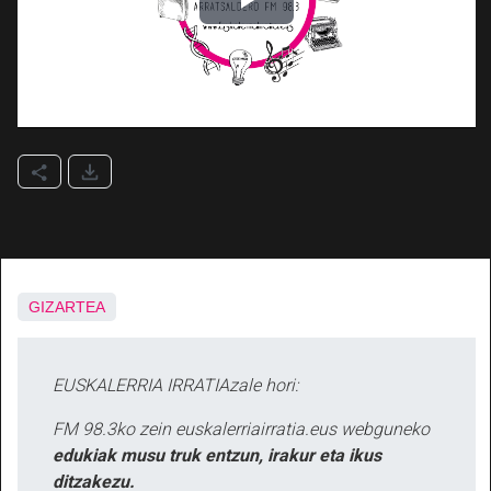
GIZARTEA
EUSKALERRIA IRRATIAzale hori:
FM 98.3ko zein euskalerriairratia.eus webguneko
edukiak musu truk entzun, irakur eta ikus
ditzakezu.