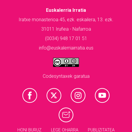
Euskalerria Irratia
Iratxe monasterioa 45, ezk. eskailera, 13. ezk.
31011 Iruñea - Nafarroa
(0034) 948 17 01 51
info@euskalerriairratia.eus
Codesyntaxek garatua
HONI BURUZ
LEGE OHARRA
PUBLIZITATEA