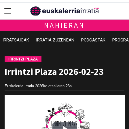
NAHIERAN
IRRATSAIOAK
IRRATIA ZUZENEAN
PODCASTAK
PROGRA
IRRINTZI PLAZA
Irrintzi Plaza 2026-02-23
Euskalerria Irratia
2026ko otsailaren 23a