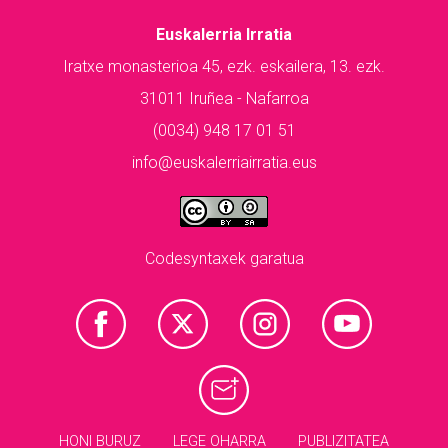
Euskalerria Irratia
Iratxe monasterioa 45, ezk. eskailera, 13. ezk.
31011 Iruñea - Nafarroa
(0034) 948 17 01 51
info@euskalerriairratia.eus
Codesyntaxek garatua
HONI BURUZ
LEGE OHARRA
PUBLIZITATEA