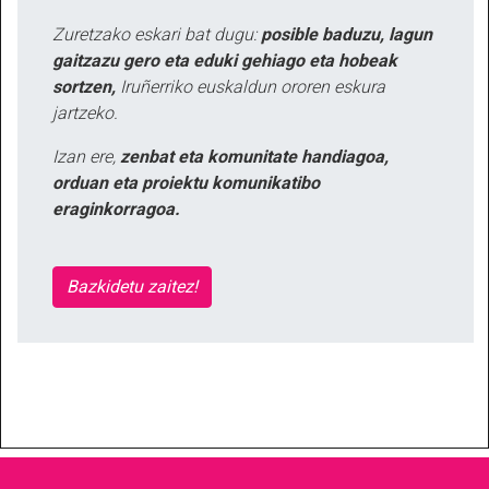
Zuretzako eskari bat dugu:
posible baduzu, lagun
gaitzazu gero eta eduki gehiago eta hobeak
sortzen,
Iruñerriko euskaldun ororen eskura
jartzeko.
Izan ere,
zenbat eta komunitate handiagoa,
orduan eta proiektu komunikatibo
eraginkorragoa.
Bazkidetu zaitez!