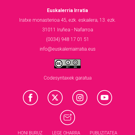
Euskalerria Irratia
Iratxe monasterioa 45, ezk. eskailera, 13. ezk.
31011 Iruñea - Nafarroa
(0034) 948 17 01 51
info@euskalerriairratia.eus
Codesyntaxek garatua
HONI BURUZ
LEGE OHARRA
PUBLIZITATEA