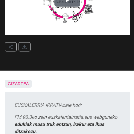
GIZARTEA
EUSKALERRIA IRRATIAzale hori:
FM 98.3ko zein euskalerriairratia.eus webguneko
edukiak musu truk entzun, irakur eta ikus
ditzakezu.