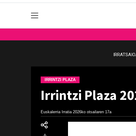
IRRATSAI
IRRINTZI PLAZA
Irrintzi Plaza 2
Euskalerria Irratia
2026ko otsailaren 17a