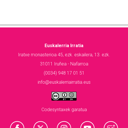
Euskalerria Irratia
Iratxe monasterioa 45, ezk. eskailera, 13. ezk.
31011 Iruñea - Nafarroa
(0034) 948 17 01 51
info@euskalerriairratia.eus
Codesyntaxek garatua