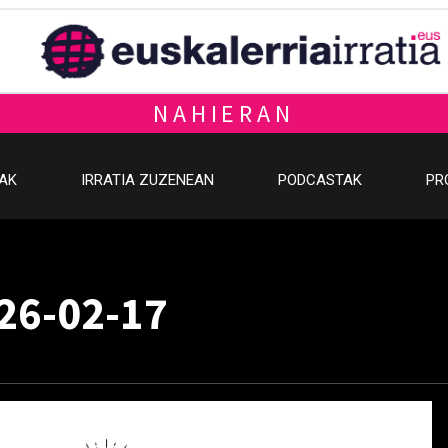
NAHIERAN
OAK
IRRATIA ZUZENEAN
PODCASTAK
PR
026-02-17