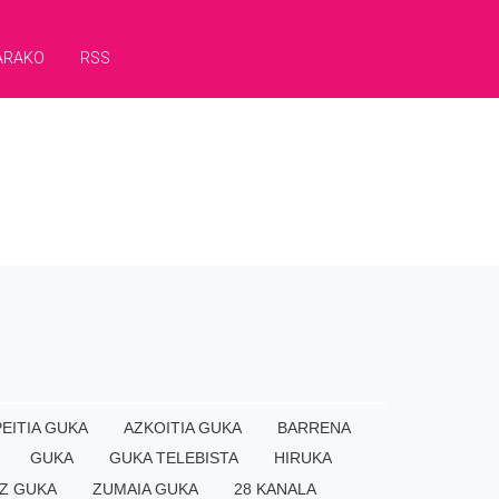
ARAKO
RSS
EITIA GUKA
AZKOITIA GUKA
BARRENA
GUKA
GUKA TELEBISTA
HIRUKA
Z GUKA
ZUMAIA GUKA
28 KANALA