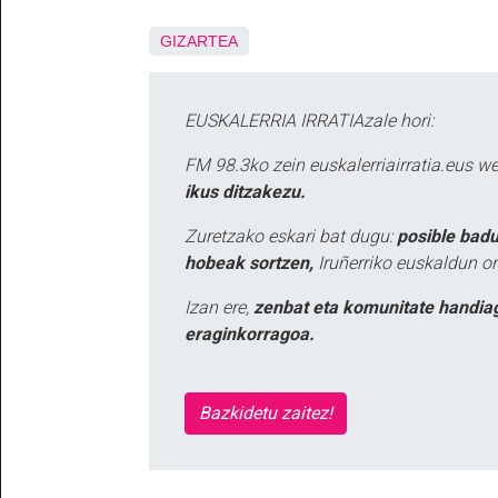
GIZARTEA
EUSKALERRIA IRRATIAzale hori:
FM 98.3ko zein euskalerriairratia.eus 
ikus ditzakezu.
Zuretzako eskari bat dugu:
posible badu
hobeak sortzen,
Iruñerriko euskaldun or
Izan ere,
zenbat eta komunitate handia
eraginkorragoa.
Bazkidetu zaitez!