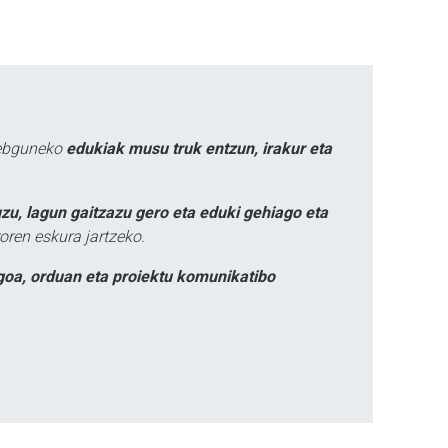
webguneko
edukiak musu truk entzun, irakur eta
zu, lagun gaitzazu gero eta eduki gehiago eta
oren eskura jartzeko.
goa, orduan eta proiektu komunikatibo