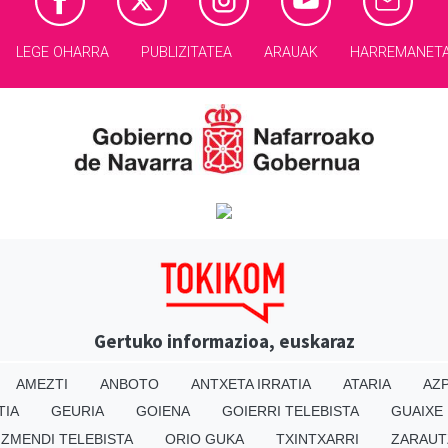
LEGE OHARRA
PUBLIZITATEA
ARAUAK
HARREMANET
Gertuko informazioa, euskaraz
AMEZTI
ANBOTO
ANTXETA IRRATIA
ATARIA
AZP
TIA
GEURIA
GOIENA
GOIERRI TELEBISTA
GUAIXE
IZMENDI TELEBISTA
ORIO GUKA
TXINTXARRI
ZARAUT