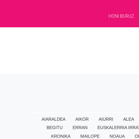
HONI BURUZ
AIARALDEA
AIKOR
AIURRI
ALEA
BEGITU
ERRAN
EUSKALERRIA IRRA
KRONIKA
MAILOPE
NOAUA
O