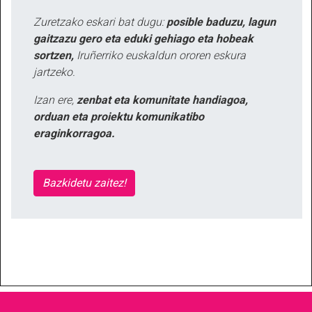
Zuretzako eskari bat dugu:
posible baduzu, lagun
gaitzazu gero eta eduki gehiago eta hobeak
sortzen,
Iruñerriko euskaldun ororen eskura
jartzeko.
Izan ere,
zenbat eta komunitate handiagoa,
orduan eta proiektu komunikatibo
eraginkorragoa.
Bazkidetu zaitez!