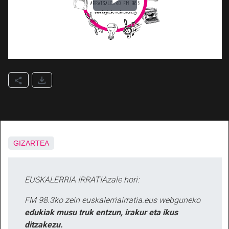
GIZARTEA
EUSKALERRIA IRRATIAzale hori:
FM 98.3ko zein euskalerriairratia.eus webguneko
edukiak musu truk entzun, irakur eta ikus
ditzakezu.