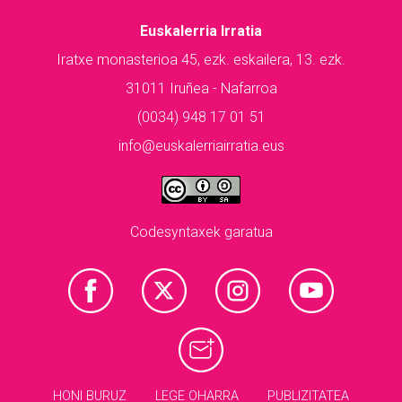
Euskalerria Irratia
Iratxe monasterioa 45, ezk. eskailera, 13. ezk.
31011 Iruñea - Nafarroa
(0034) 948 17 01 51
info@euskalerriairratia.eus
Codesyntaxek garatua
HONI BURUZ
LEGE OHARRA
PUBLIZITATEA