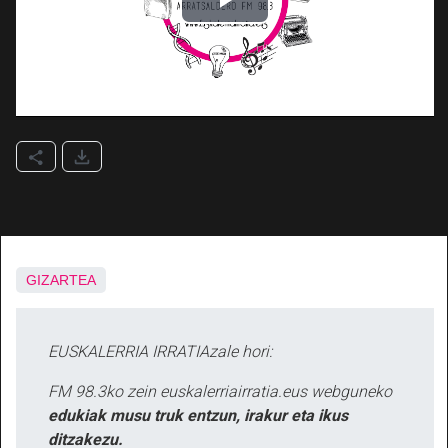
GIZARTEA
EUSKALERRIA IRRATIAzale hori:
FM 98.3ko zein euskalerriairratia.eus webguneko
edukiak musu truk entzun, irakur eta ikus
ditzakezu.