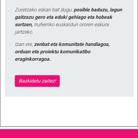
Zuretzako eskari bat dugu:
posible baduzu, lagun
gaitzazu gero eta eduki gehiago eta hobeak
sortzen,
Iruñerriko euskaldun ororen eskura
jartzeko.
Izan ere,
zenbat eta komunitate handiagoa,
orduan eta proiektu komunikatibo
eraginkorragoa.
Bazkidetu zaitez!