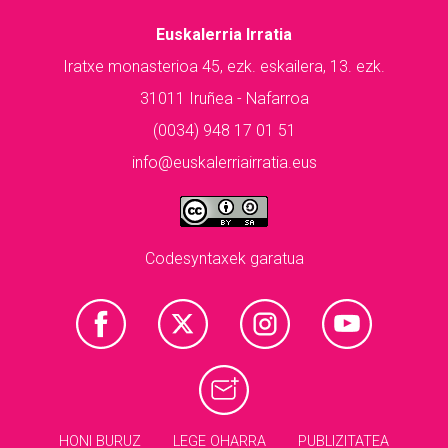
Euskalerria Irratia
Iratxe monasterioa 45, ezk. eskailera, 13. ezk.
31011 Iruñea - Nafarroa
(0034) 948 17 01 51
info@euskalerriairratia.eus
Codesyntaxek garatua
HONI BURUZ
LEGE OHARRA
PUBLIZITATEA