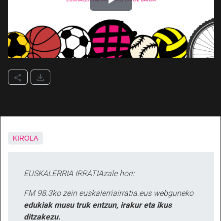
KIROLA
EUSKALERRIA IRRATIAzale hori:
FM 98.3ko zein euskalerriairratia.eus webguneko
edukiak musu truk entzun, irakur eta ikus
ditzakezu.