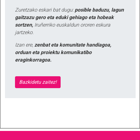
Zuretzako eskari bat dugu:
posible baduzu, lagun
gaitzazu gero eta eduki gehiago eta hobeak
sortzen,
Iruñerriko euskaldun ororen eskura
jartzeko.
Izan ere,
zenbat eta komunitate handiagoa,
orduan eta proiektu komunikatibo
eraginkorragoa.
Bazkidetu zaitez!