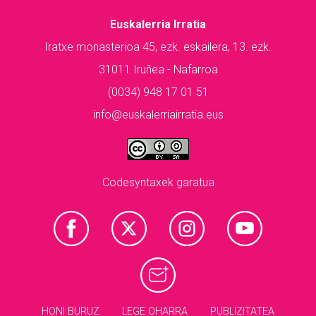
Euskalerria Irratia
Iratxe monasterioa 45, ezk. eskailera, 13. ezk.
31011 Iruñea - Nafarroa
(0034) 948 17 01 51
info@euskalerriairratia.eus
Codesyntaxek garatua
HONI BURUZ
LEGE OHARRA
PUBLIZITATEA