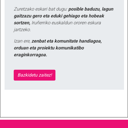
Zuretzako eskari bat dugu:
posible baduzu, lagun
gaitzazu gero eta eduki gehiago eta hobeak
sortzen,
Iruñerriko euskaldun ororen eskura
jartzeko.
Izan ere,
zenbat eta komunitate handiagoa,
orduan eta proiektu komunikatibo
eraginkorragoa.
Bazkidetu zaitez!