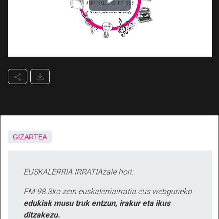
GIZARTEA
EUSKALERRIA IRRATIAzale hori:
FM 98.3ko zein euskalerriairratia.eus webguneko
edukiak musu truk entzun, irakur eta ikus
ditzakezu.