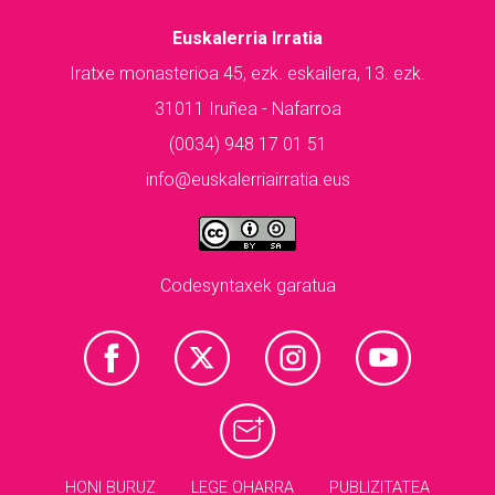
Euskalerria Irratia
Iratxe monasterioa 45, ezk. eskailera, 13. ezk.
31011 Iruñea - Nafarroa
(0034) 948 17 01 51
info@euskalerriairratia.eus
Codesyntaxek garatua
HONI BURUZ
LEGE OHARRA
PUBLIZITATEA