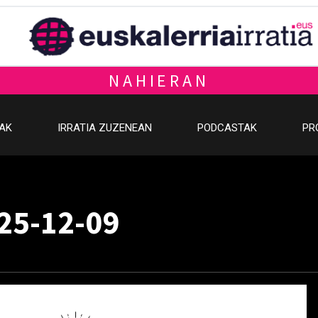
NAHIERAN
OAK
IRRATIA ZUZENEAN
PODCASTAK
PR
025-12-09