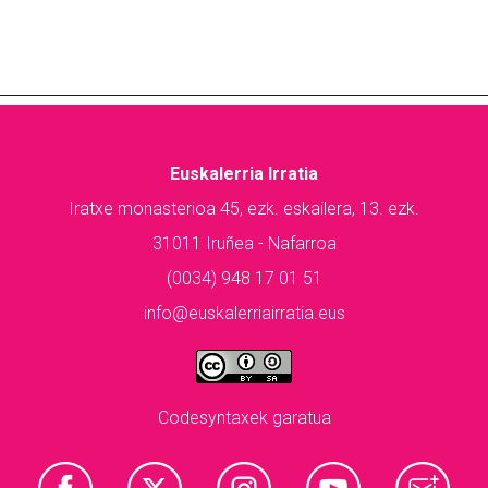
Euskalerria Irratia
Iratxe monasterioa 45, ezk. eskailera, 13. ezk.
31011 Iruñea - Nafarroa
(0034) 948 17 01 51
info@euskalerriairratia.eus
Codesyntaxek garatua