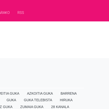
ARAKO
RSS
EITIA GUKA
AZKOITIA GUKA
BARRENA
GUKA
GUKA TELEBISTA
HIRUKA
Z GUKA
ZUMAIA GUKA
28 KANALA