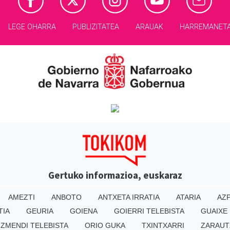
LEGE OHARRA
PUBLIZITATEA
ARAUAK
HARREMANET
Gertuko informazioa, euskaraz
AMEZTI
ANBOTO
ANTXETA IRRATIA
ATARIA
AZP
TIA
GEURIA
GOIENA
GOIERRI TELEBISTA
GUAIXE
IZMENDI TELEBISTA
ORIO GUKA
TXINTXARRI
ZARAUT