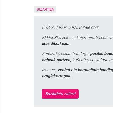
GIZARTEA
EUSKALERRIA IRRATIAzale hori:
FM 98.3ko zein euskalerriairratia.eus 
ikus ditzakezu.
Zuretzako eskari bat dugu:
posible badu
hobeak sortzen,
Iruñerriko euskaldun or
Izan ere,
zenbat eta komunitate handia
eraginkorragoa.
Bazkidetu zaitez!