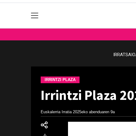
IRRATSAI
IRRINTZI PLAZA
Irrintzi Plaza 2
Euskalerria Irratia
2025eko abenduaren 9a