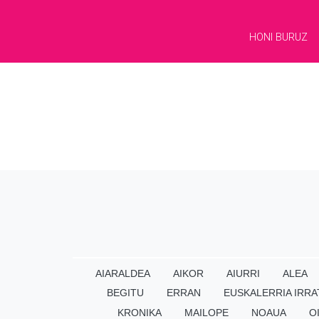
HONI BURUZ
AIARALDEA
AIKOR
AIURRI
ALEA
BEGITU
ERRAN
EUSKALERRIA IRRA
KRONIKA
MAILOPE
NOAUA
O