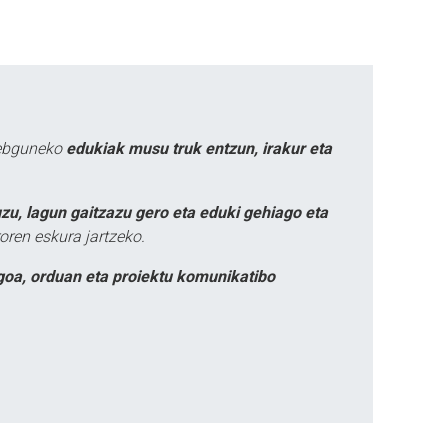
webguneko
edukiak musu truk entzun, irakur eta
zu, lagun gaitzazu gero eta eduki gehiago eta
oren eskura jartzeko.
goa, orduan eta proiektu komunikatibo