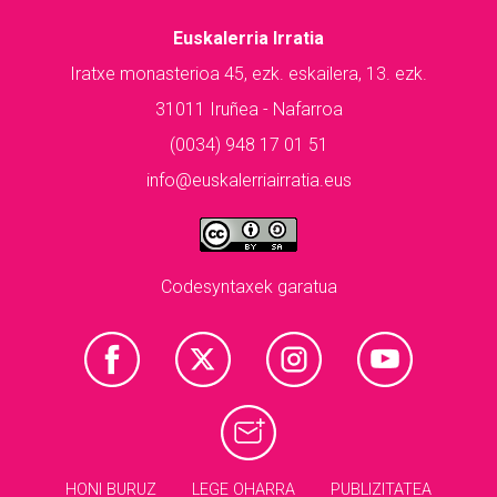
Euskalerria Irratia
Iratxe monasterioa 45, ezk. eskailera, 13. ezk.
31011 Iruñea - Nafarroa
(0034) 948 17 01 51
info@euskalerriairratia.eus
Codesyntaxek garatua
HONI BURUZ
LEGE OHARRA
PUBLIZITATEA