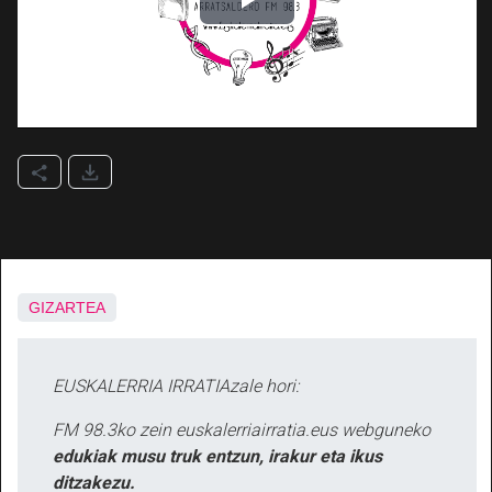
GIZARTEA
EUSKALERRIA IRRATIAzale hori:
FM 98.3ko zein euskalerriairratia.eus webguneko
edukiak musu truk entzun, irakur eta ikus
ditzakezu.