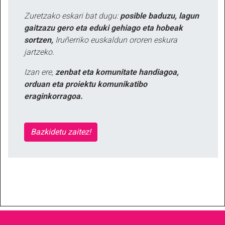
Zuretzako eskari bat dugu:
posible baduzu, lagun
gaitzazu gero eta eduki gehiago eta hobeak
sortzen,
Iruñerriko euskaldun ororen eskura
jartzeko.
Izan ere,
zenbat eta komunitate handiagoa,
orduan eta proiektu komunikatibo
eraginkorragoa.
Bazkidetu zaitez!