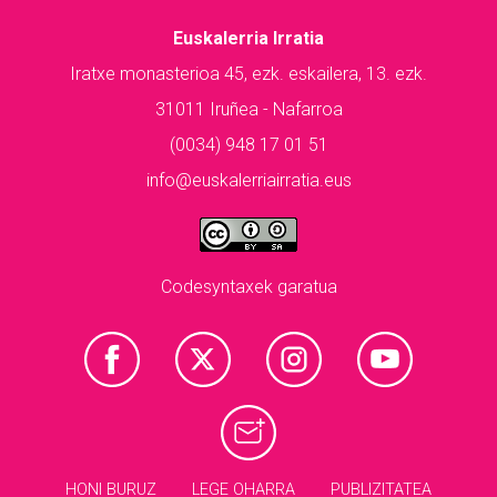
Euskalerria Irratia
Iratxe monasterioa 45, ezk. eskailera, 13. ezk.
31011 Iruñea - Nafarroa
(0034) 948 17 01 51
info@euskalerriairratia.eus
Codesyntaxek garatua
HONI BURUZ
LEGE OHARRA
PUBLIZITATEA