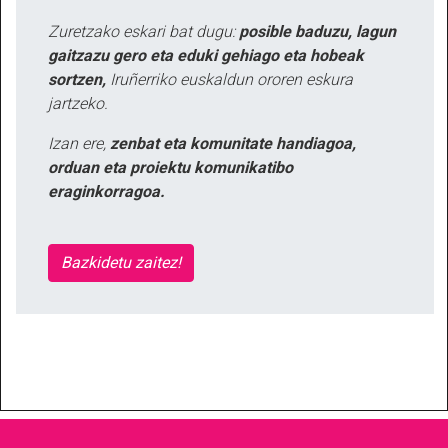
Zuretzako eskari bat dugu:
posible baduzu, lagun
gaitzazu gero eta eduki gehiago eta hobeak
sortzen,
Iruñerriko euskaldun ororen eskura
jartzeko.
Izan ere,
zenbat eta komunitate handiagoa,
orduan eta proiektu komunikatibo
eraginkorragoa.
Bazkidetu zaitez!