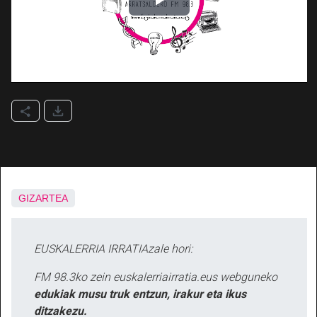
GIZARTEA
EUSKALERRIA IRRATIAzale hori:
FM 98.3ko zein euskalerriairratia.eus webguneko
edukiak musu truk entzun, irakur eta ikus
ditzakezu.