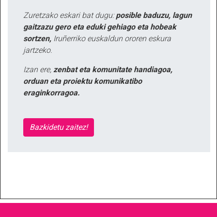
Zuretzako eskari bat dugu:
posible baduzu, lagun
gaitzazu gero eta eduki gehiago eta hobeak
sortzen,
Iruñerriko euskaldun ororen eskura
jartzeko.
Izan ere,
zenbat eta komunitate handiagoa,
orduan eta proiektu komunikatibo
eraginkorragoa.
Bazkidetu zaitez!