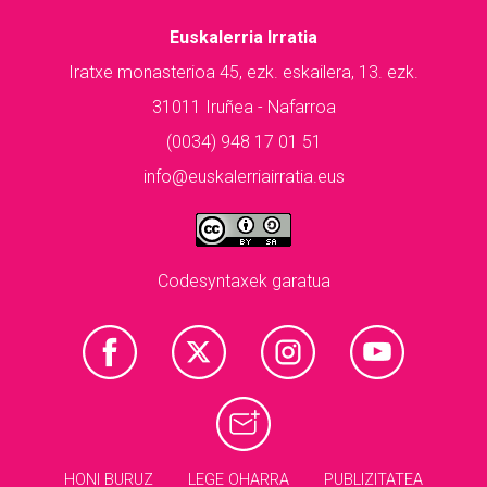
Euskalerria Irratia
Iratxe monasterioa 45, ezk. eskailera, 13. ezk.
31011 Iruñea - Nafarroa
(0034) 948 17 01 51
info@euskalerriairratia.eus
Codesyntaxek garatua
HONI BURUZ
LEGE OHARRA
PUBLIZITATEA