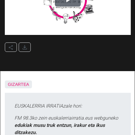
GIZARTEA
EUSKALERRIA IRRATIAzale hori:
FM 98.3ko zein euskalerriairratia.eus webguneko
edukiak musu truk entzun, irakur eta ikus
ditzakezu.