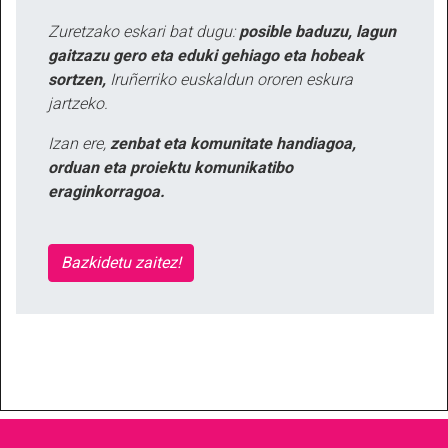
Zuretzako eskari bat dugu:
posible baduzu, lagun
gaitzazu gero eta eduki gehiago eta hobeak
sortzen,
Iruñerriko euskaldun ororen eskura
jartzeko.
Izan ere,
zenbat eta komunitate handiagoa,
orduan eta proiektu komunikatibo
eraginkorragoa.
Bazkidetu zaitez!