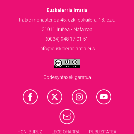
Euskalerria Irratia
Iratxe monasterioa 45, ezk. eskailera, 13. ezk.
31011 Iruñea - Nafarroa
(0034) 948 17 01 51
info@euskalerriairratia.eus
Codesyntaxek garatua
HONI BURUZ
LEGE OHARRA
PUBLIZITATEA