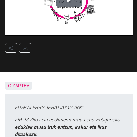
GIZARTEA
EUSKALERRIA IRRATIAzale hori:
FM 98.3ko zein euskalerriairratia.eus webguneko
edukiak musu truk entzun, irakur eta ikus
ditzakezu.