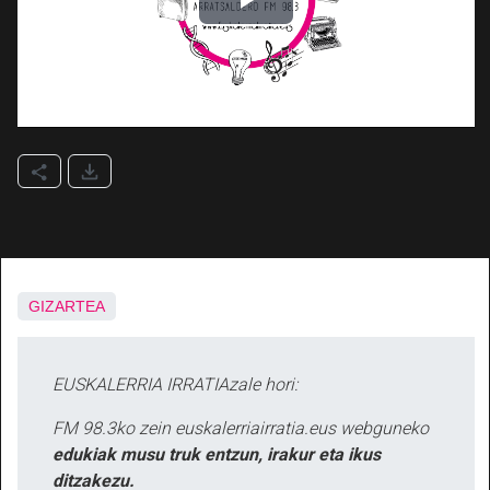
GIZARTEA
EUSKALERRIA IRRATIAzale hori:
FM 98.3ko zein euskalerriairratia.eus webguneko
edukiak musu truk entzun, irakur eta ikus
ditzakezu.