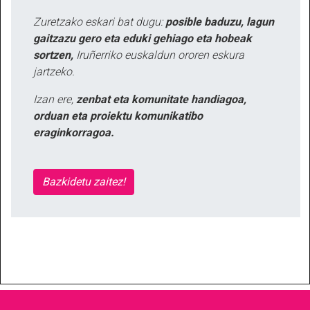
Zuretzako eskari bat dugu:
posible baduzu, lagun
gaitzazu gero eta eduki gehiago eta hobeak
sortzen,
Iruñerriko euskaldun ororen eskura
jartzeko.
Izan ere,
zenbat eta komunitate handiagoa,
orduan eta proiektu komunikatibo
eraginkorragoa.
Bazkidetu zaitez!