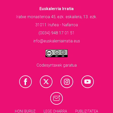
Euskalerria Irratia
Iratxe monasterioa 45, ezk. eskailera, 13. ezk.
31011 Iruñea - Nafarroa
(0034) 948 17 01 51
info@euskalerriairratia.eus
Codesyntaxek garatua
HONI BURUZ
LEGE OHARRA
PUBLIZITATEA