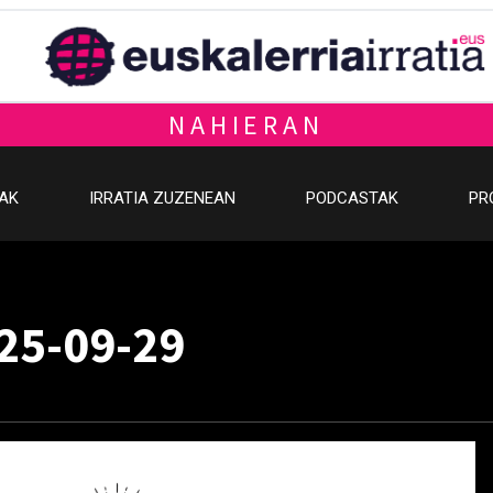
NAHIERAN
OAK
IRRATIA ZUZENEAN
PODCASTAK
PR
025-09-29