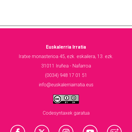
Euskalerria Irratia
Iratxe monasterioa 45, ezk. eskailera, 13. ezk.
31011 Iruñea - Nafarroa
(0034) 948 17 01 51
info@euskalerriairratia.eus
Codesyntaxek garatua