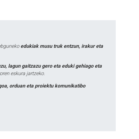
webguneko
edukiak musu truk entzun, irakur eta
zu, lagun gaitzazu gero eta eduki gehiago eta
oren eskura jartzeko.
goa, orduan eta proiektu komunikatibo