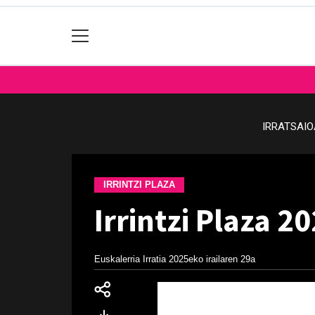
IRRATSAI
IRRINTZI PLAZA
Irrintzi Plaza 2
Euskalerria Irratia
2025eko irailaren 29a