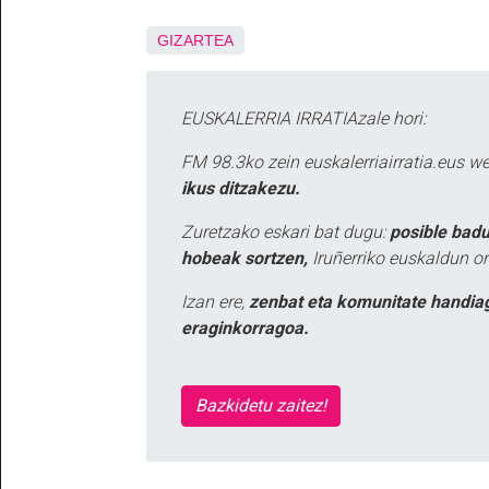
GIZARTEA
EUSKALERRIA IRRATIAzale hori:
FM 98.3ko zein euskalerriairratia.eus 
ikus ditzakezu.
Zuretzako eskari bat dugu:
posible badu
hobeak sortzen,
Iruñerriko euskaldun or
Izan ere,
zenbat eta komunitate handia
eraginkorragoa.
Bazkidetu zaitez!