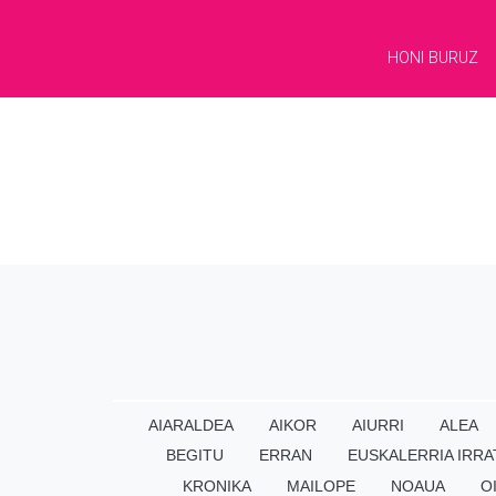
HONI BURUZ
AIARALDEA
AIKOR
AIURRI
ALEA
BEGITU
ERRAN
EUSKALERRIA IRRA
KRONIKA
MAILOPE
NOAUA
O