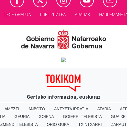
LEGE OHARRA
PUBLIZITATEA
ARAUAK
HARREMANET
Gertuko informazioa, euskaraz
AMEZTI
ANBOTO
ANTXETA IRRATIA
ATARIA
AZP
TIA
GEURIA
GOIENA
GOIERRI TELEBISTA
GUAIXE
IZMENDI TELEBISTA
ORIO GUKA
TXINTXARRI
ZARAUT