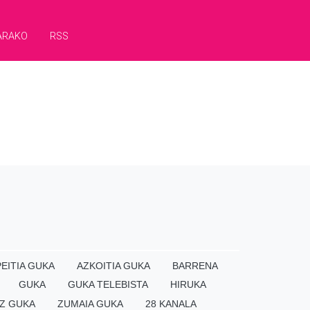
ARAKO
RSS
EITIA GUKA
AZKOITIA GUKA
BARRENA
GUKA
GUKA TELEBISTA
HIRUKA
Z GUKA
ZUMAIA GUKA
28 KANALA