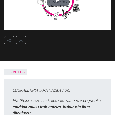
GIZARTEA
EUSKALERRIA IRRATIAzale hori:
FM 98.3ko zein euskalerriairratia.eus webguneko
edukiak musu truk entzun, irakur eta ikus
ditzakezu.