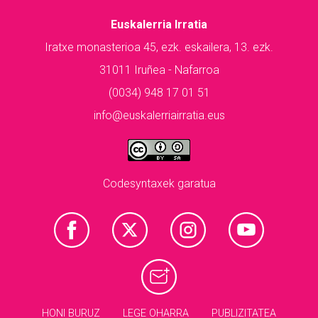
Euskalerria Irratia
Iratxe monasterioa 45, ezk. eskailera, 13. ezk.
31011 Iruñea - Nafarroa
(0034) 948 17 01 51
info@euskalerriairratia.eus
Codesyntaxek garatua
HONI BURUZ
LEGE OHARRA
PUBLIZITATEA