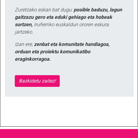
Zuretzako eskari bat dugu:
posible baduzu, lagun
gaitzazu gero eta eduki gehiago eta hobeak
sortzen,
Iruñerriko euskaldun ororen eskura
jartzeko.
Izan ere,
zenbat eta komunitate handiagoa,
orduan eta proiektu komunikatibo
eraginkorragoa.
Bazkidetu zaitez!