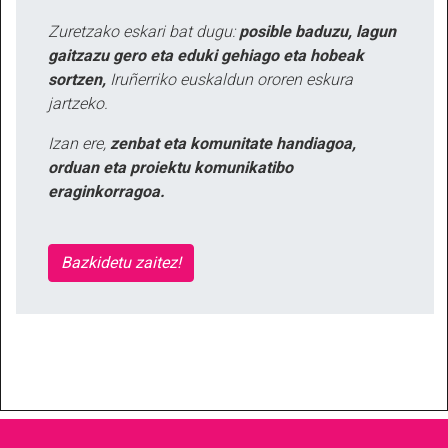
Zuretzako eskari bat dugu:
posible baduzu, lagun
gaitzazu gero eta eduki gehiago eta hobeak
sortzen,
Iruñerriko euskaldun ororen eskura
jartzeko.
Izan ere,
zenbat eta komunitate handiagoa,
orduan eta proiektu komunikatibo
eraginkorragoa.
Bazkidetu zaitez!