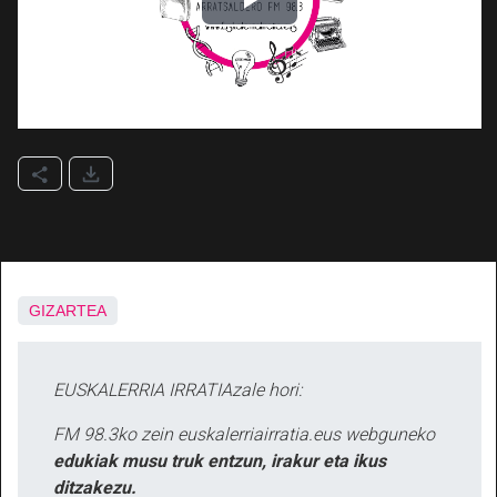
GIZARTEA
EUSKALERRIA IRRATIAzale hori:
FM 98.3ko zein euskalerriairratia.eus webguneko
edukiak musu truk entzun, irakur eta ikus
ditzakezu.