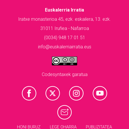
Euskalerria Irratia
Iratxe monasterioa 45, ezk. eskailera, 13. ezk.
31011 Iruñea - Nafarroa
(0034) 948 17 01 51
info@euskalerriairratia.eus
Codesyntaxek garatua
HONI BURUZ
LEGE OHARRA
PUBLIZITATEA