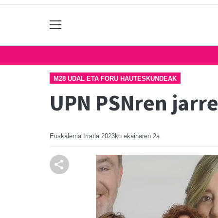
M28 UDAL ETA FORU HAUTESKUNDEAK
UPN PSNren jarrer
Euskalerria Irratia
2023ko ekainaren 2a