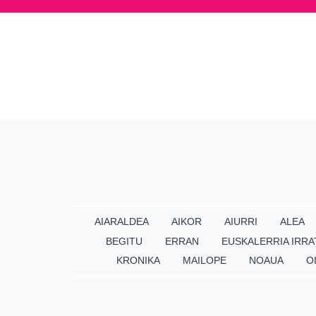
AIARALDEA
AIKOR
AIURRI
ALEA
BEGITU
ERRAN
EUSKALERRIA IRRA
KRONIKA
MAILOPE
NOAUA
O