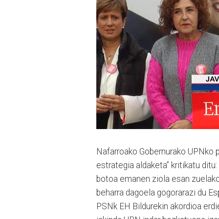
Nafarroako Gobernurako UPNko pre
estrategia aldaketa” kritikatu ditu
botoa emanen ziola esan zuelako.
beharra dagoela gogorarazi du Es
PSNk EH Bildurekin akordioa erdie