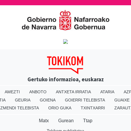
Gertuko informazioa, euskaraz
AMEZTI
ANBOTO
ANTXETA IRRATIA
ATARIA
AZP
TIA
GEURIA
GOIENA
GOIERRI TELEBISTA
GUAIXE
IZMENDI TELEBISTA
ORIO GUKA
TXINTXARRI
ZARAUT
Matx
Gurean
Ttap
Tokikom publizitatea