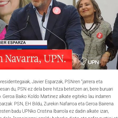
sidentegaiak, Javier Esparzak, PSNren “jarrera eta
: esan du, PSN ez dela bere hitza betetzen ari, bere buruari
 Geroa Baiko Koldo Martinez alkate egiteko lau indarren
parzak: PSN, EH Bildu, Zurekin Nafarroa eta Geroa Bairena.
sten badu UPNko Cristina Ibarrola ez dadin alkate izan,