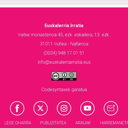
Euskalerria Irratia
Iratxe monasterioa 45, ezk. eskailera, 13. ezk.
31011 Iruñea - Nafarroa
(0034) 948 17 01 51
info@euskalerriairratia.eus
Codesyntaxek garatua
LEGE OHARRA
PUBLIZITATEA
ARAUAK
HARREMANET