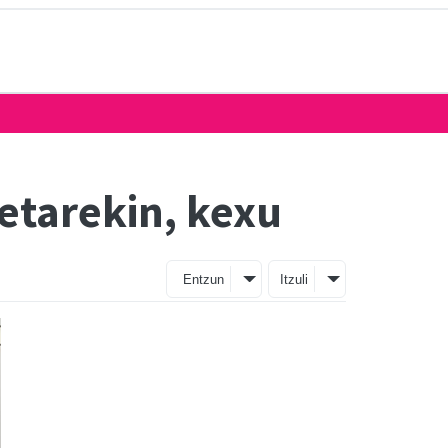
etarekin, kexu
Entzun
Itzuli