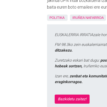
jakinda UPN indar bozkatuena izan 
baita euren boto emaileei ere eure
POLITIKA
IRUÑEA
NAFARROA
EUSKALERRIA IRRATIAzale hori
FM 98.3ko zein euskalerriairr
ditzakezu.
Zuretzako eskari bat dugu:
pos
hobeak sortzen,
Iruñerriko eus
Izan ere,
zenbat eta komunitat
eraginkorragoa.
Bazkidetu zaitez!