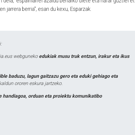
dela, "espainiarrei azaldu beharko diete eta nafar guztiei e
n jarrera berria", esan du kexu, Esparzak.
:
atia.eus webguneko
edukiak musu truk entzun, irakur eta ikus
ible baduzu, lagun gaitzazu gero eta eduki gehiago eta
kaldun ororen eskura jartzeko.
e handiagoa, orduan eta proiektu komunikatibo