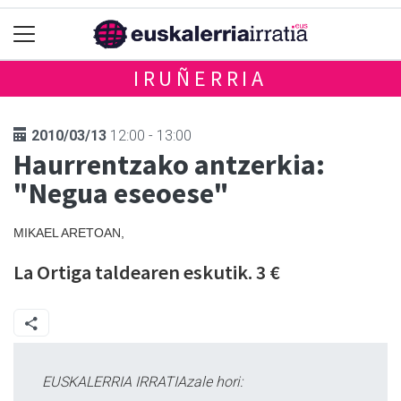
IRUÑERRIA
2010/03/13
12:00 - 13:00
Haurrentzako antzerkia:
"Negua eseoese"
MIKAEL ARETOAN,
La Ortiga taldearen eskutik. 3 €
EUSKALERRIA IRRATIAzale hori: