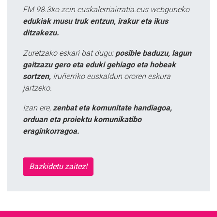
FM 98.3ko zein euskalerriairratia.eus webguneko
edukiak musu truk entzun, irakur eta ikus
ditzakezu.
Zuretzako eskari bat dugu:
posible baduzu, lagun
gaitzazu gero eta eduki gehiago eta hobeak
sortzen,
Iruñerriko euskaldun ororen eskura
jartzeko.
Izan ere,
zenbat eta komunitate handiagoa,
orduan eta proiektu komunikatibo
eraginkorragoa.
Bazkidetu zaitez!