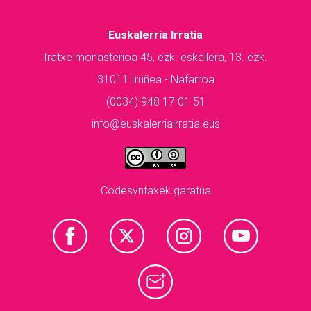
Euskalerria Irratia
Iratxe monasterioa 45, ezk. eskailera, 13. ezk.
31011 Iruñea - Nafarroa
(0034) 948 17 01 51
info@euskalerriairratia.eus
Codesyntaxek garatua