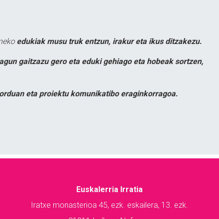
uneko
edukiak musu truk entzun, irakur eta ikus ditzakezu.
lagun gaitzazu gero eta eduki gehiago eta hobeak sortzen,
orduan eta proiektu komunikatibo eraginkorragoa.
Euskalerria Irratia
Iratxe monasterioa 45, ezk. eskailera, 13. ezk.