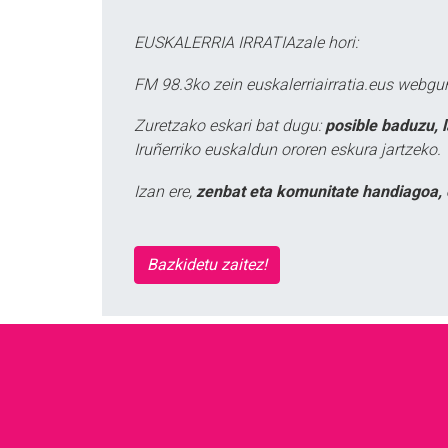
EUSKALERRIA IRRATIAzale hori:
FM 98.3ko zein euskalerriairratia.eus webg
Zuretzako eskari bat dugu:
posible baduzu, 
Iruñerriko euskaldun ororen eskura jartzeko.
Izan ere,
zenbat eta komunitate handiagoa, 
Bazkidetu zaitez!