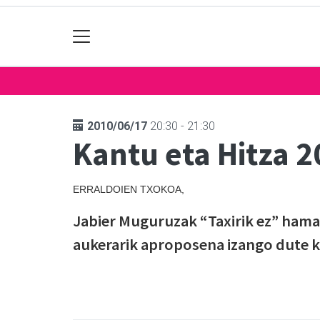
2010/06/17
20:30 - 21:30
Kantu eta Hitza 
ERRALDOIEN TXOKOA,
Jabier Muguruzak “Taxirik ez” hama
aukerarik aproposena izango dute k