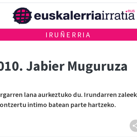
IRUÑERRIA
2010. Jabier Muguruza
rgarren lana aurkeztuko du. Irundarren zaleek
ontzertu intimo batean parte hartzeko.