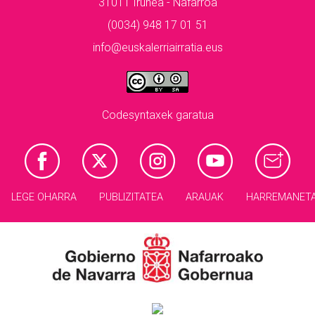
31011 Iruñea - Nafarroa
(0034) 948 17 01 51
info@euskalerriairratia.eus
Codesyntaxek garatua
LEGE OHARRA
PUBLIZITATEA
ARAUAK
HARREMANET