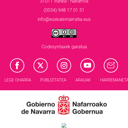
31011 Iruñea - Nafarroa
(0034) 948 17 01 51
info@euskalerriairratia.eus
Codesyntaxek garatua
LEGE OHARRA
PUBLIZITATEA
ARAUAK
HARREMANET