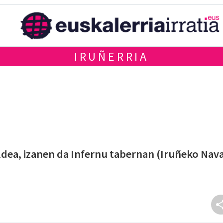
IRUÑERRIA
ldea, izanen da Infernu tabernan (Iruñeko Nav