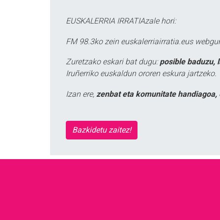
EUSKALERRIA IRRATIAzale hori:
FM 98.3ko zein euskalerriairratia.eus webg
Zuretzako eskari bat dugu:
posible baduzu, 
Iruñerriko euskaldun ororen eskura jartzeko.
Izan ere,
zenbat eta komunitate handiagoa, 
Bazkidetu zaitez!