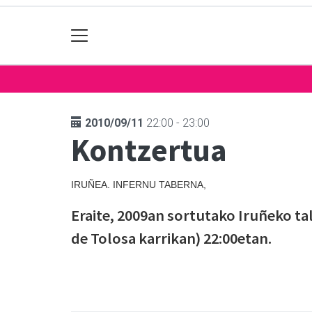
2010/09/11
22:00 - 23:00
Kontzertua
IRUÑEA. INFERNU TABERNA,
Eraite, 2009an sortutako Iruñeko ta
de Tolosa karrikan) 22:00etan.