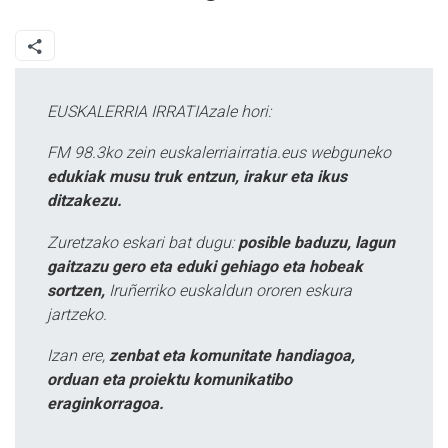
EUSKALERRIA IRRATIAzale hori:
FM 98.3ko zein euskalerriairratia.eus webguneko
edukiak musu truk entzun, irakur eta ikus
ditzakezu.
Zuretzako eskari bat dugu:
posible baduzu, lagun
gaitzazu gero eta eduki gehiago eta hobeak
sortzen,
Iruñerriko euskaldun ororen eskura
jartzeko.
Izan ere,
zenbat eta komunitate handiagoa,
orduan eta proiektu komunikatibo
eraginkorragoa.