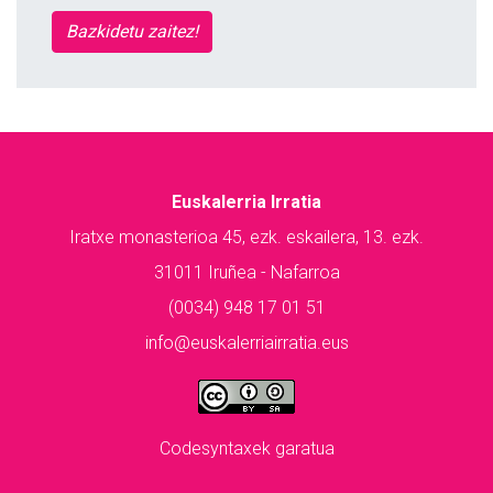
Bazkidetu zaitez!
Euskalerria Irratia
Iratxe monasterioa 45, ezk. eskailera, 13. ezk.
31011 Iruñea - Nafarroa
(0034) 948 17 01 51
info@euskalerriairratia.eus
Codesyntaxek garatua