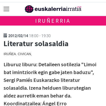
IRUÑERRIA
2012/02/14
18:00 - 19:30
Literatur solasaldia
IRUÑEA. CIVICAN,
Liburuz liburu: Detaileen sotilezia "Limoi
bat imintziorik egin gabe jaten baduzu",
Sergi Pamiés Euskarazko literatur
solasaldia. Izena helduen liburutegian
aldez aurretik eman behar da.
Koordinatzailea: Ángel Erro