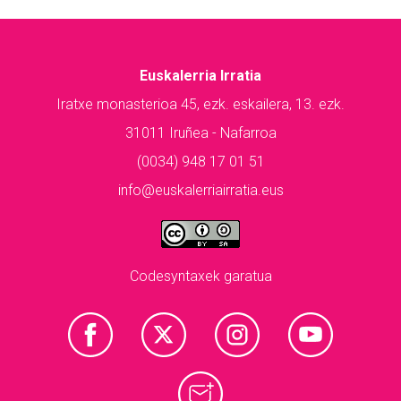
Euskalerria Irratia
Iratxe monasterioa 45, ezk. eskailera, 13. ezk.
31011 Iruñea - Nafarroa
(0034) 948 17 01 51
info@euskalerriairratia.eus
Codesyntaxek garatua