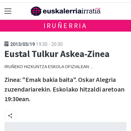
IRUÑERRIA
2013/03/19
19:30 - 20:30
Eustal Tulkur Askea-Zinea
IRUÑEKO HIZKUNTZA ESKOLA OFIZIALEAN. ,
Zinea: "Emak bakia baita". Oskar Alegria
zuzendariarekin. Eskolako hitzaldi aretoan
19:30ean.