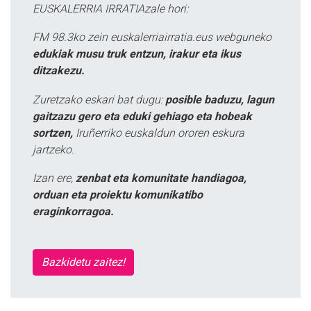
EUSKALERRIA IRRATIAzale hori:
FM 98.3ko zein euskalerriairratia.eus webguneko
edukiak musu truk entzun, irakur eta ikus
ditzakezu.
Zuretzako eskari bat dugu:
posible baduzu, lagun
gaitzazu gero eta eduki gehiago eta hobeak
sortzen,
Iruñerriko euskaldun ororen eskura
jartzeko.
Izan ere,
zenbat eta komunitate handiagoa,
orduan eta proiektu komunikatibo
eraginkorragoa.
Bazkidetu zaitez!