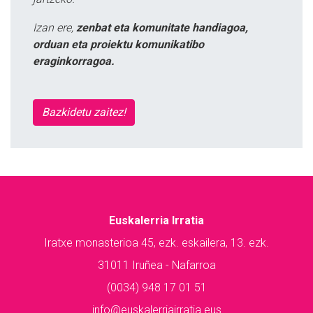
Izan ere,
zenbat eta komunitate handiagoa,
orduan eta proiektu komunikatibo
eraginkorragoa.
Bazkidetu zaitez!
Euskalerria Irratia
Iratxe monasterioa 45, ezk. eskailera, 13. ezk.
31011 Iruñea - Nafarroa
(0034) 948 17 01 51
info@euskalerriairratia.eus