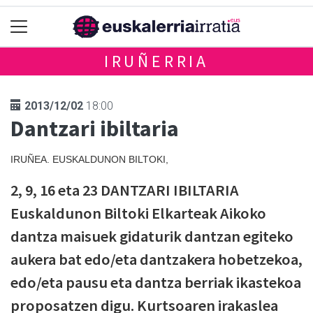
IRUÑERRIA
2013/12/02
18:00
Dantzari ibiltaria
IRUÑEA. EUSKALDUNON BILTOKI,
2, 9, 16 eta 23 DANTZARI IBILTARIA
Euskaldunon Biltoki Elkarteak Aikoko
dantza maisuek gidaturik dantzan egiteko
aukera bat edo/eta dantzakera hobetzekoa,
edo/eta pausu eta dantza berriak ikastekoa
proposatzen digu. Kurtsoaren irakaslea