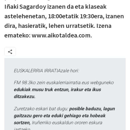
Iñaki Sagardoy izanen da eta klaseak
astelehenetan, 18:00etatik 19:30era, izanen
dira, hasieratik, lehen urratsetik. Izena
emateko: www.aikotaldea.com.
EUSKALERRIA IRRATIAzale hori:
FM 98.3ko zein euskalerriairratia.eus webguneko
edukiak musu truk entzun, irakur eta ikus
ditzakezu.
Zuretzako eskari bat dugu:
posible baduzu, lagun
gaitzazu gero eta eduki gehiago eta hobeak
sortzen,
Iruñerriko euskaldun ororen eskura
jartzeko.