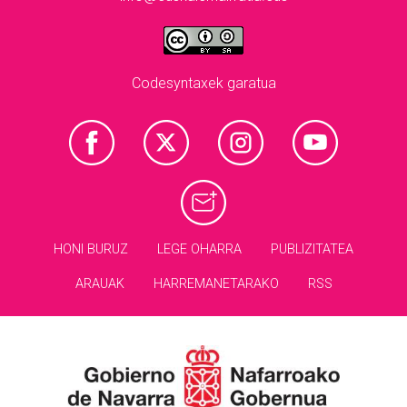
Codesyntaxek garatua
HONI BURUZ
LEGE OHARRA
PUBLIZITATEA
ARAUAK
HARREMANETARAKO
RSS