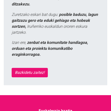
ditzakezu.
Zuretzako eskari bat dugu:
posible baduzu, lagun
gaitzazu gero eta eduki gehiago eta hobeak
sortzen,
Iruñerriko euskaldun ororen eskura
jartzeko.
Izan ere,
zenbat eta komunitate handiagoa,
orduan eta proiektu komunikatibo
eraginkorragoa.
Bazkidetu zaitez!
Euskalerria Irratia