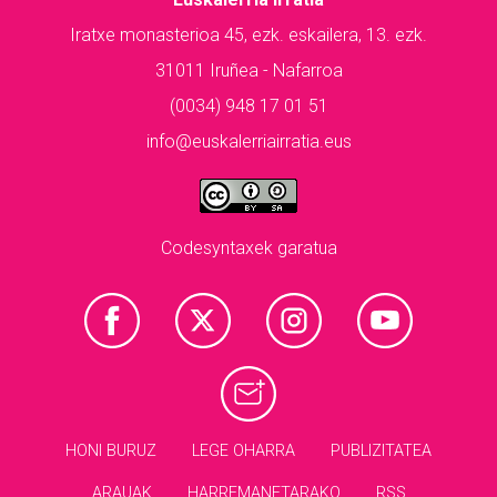
Iratxe monasterioa 45, ezk. eskailera, 13. ezk.
31011 Iruñea - Nafarroa
(0034) 948 17 01 51
info@euskalerriairratia.eus
Codesyntaxek garatua
HONI BURUZ
LEGE OHARRA
PUBLIZITATEA
ARAUAK
HARREMANETARAKO
RSS