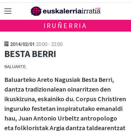
IRUÑERRIA
2014/02/01
20:00 - 22:00
BESTA BERRI
BALUARTE,
Baluarteko Areto Nagusiak Besta Berri,
dantza tradizionalean oinarritzen den
ikuskizuna, eskainiko du. Corpus Christiren
inguruko festetan inspiratutako emanaldi
hau, Juan Antonio Urbeltz antropologo
eta folkloristak Argia dantza taldearentzat