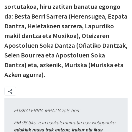
sortutakoa, hiru zatitan banatua egongo
da: Besta Berri Sarrera (Herensugea, Ezpata
Dantza, Heletakoen sarrera, Lapurdiko
makil dantza eta Muxikoa), Oteizaren
Apostoluen Soka Dantza (Oñatiko Dantzak,
Seien Bourrea eta Apostoluen Soka
Dantza) eta, azkenik, Muriska (Muriska eta
Azken agurra).
EUSKALERRIA IRRATIAzale hori:
FM 98.3ko zein euskalerriairratia.eus webguneko
edukiak musu truk entzun, irakur eta ikus