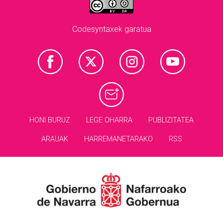
Codesyntaxek garatua
HONI BURUZ
LEGE OHARRA
PUBLIZITATEA
ARAUAK
HARREMANETARAKO
RSS