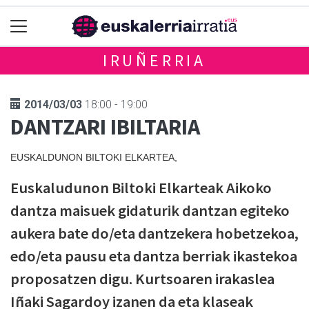
IRUÑERRIA
2014/03/03
18:00 - 19:00
DANTZARI IBILTARIA
EUSKALDUNON BILTOKI ELKARTEA,
Euskaludunon Biltoki Elkarteak Aikoko
dantza maisuek gidaturik dantzan egiteko
aukera bate do/eta dantzekera hobetzekoa,
edo/eta pausu eta dantza berriak ikastekoa
proposatzen digu. Kurtsoaren irakaslea
Iñaki Sagardoy izanen da eta klaseak