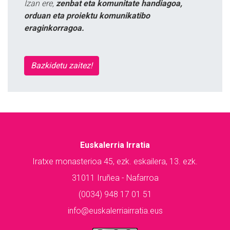
Izan ere,
zenbat eta komunitate handiagoa,
orduan eta proiektu komunikatibo
eraginkorragoa.
Bazkidetu zaitez!
Euskalerria Irratia
Iratxe monasterioa 45, ezk. eskailera, 13. ezk.
31011 Iruñea - Nafarroa
(0034) 948 17 01 51
info@euskalerriairratia.eus