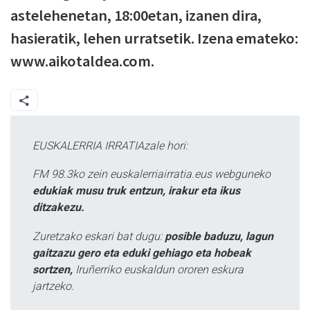
astelehenetan, 18:00etan, izanen dira,
hasieratik, lehen urratsetik. Izena emateko:
www.aikotaldea.com.
EUSKALERRIA IRRATIAzale hori:
FM 98.3ko zein euskalerriairratia.eus webguneko
edukiak musu truk entzun, irakur eta ikus
ditzakezu.
Zuretzako eskari bat dugu:
posible baduzu, lagun
gaitzazu gero eta eduki gehiago eta hobeak
sortzen,
Iruñerriko euskaldun ororen eskura
jartzeko.