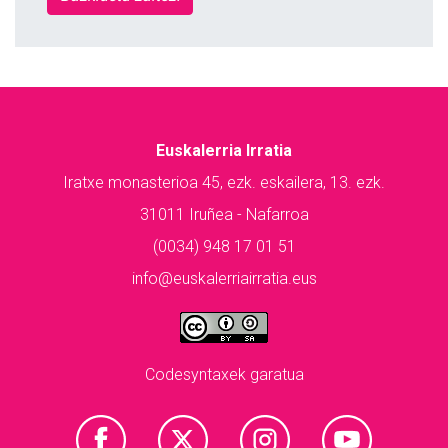
Euskalerria Irratia
Iratxe monasterioa 45, ezk. eskailera, 13. ezk.
31011 Iruñea - Nafarroa
(0034) 948 17 01 51
info@euskalerriairratia.eus
Codesyntaxek garatua