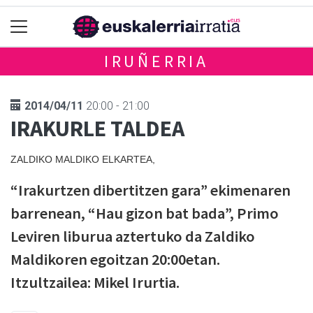
IRUÑERRIA
2014/04/11
20:00 - 21:00
IRAKURLE TALDEA
ZALDIKO MALDIKO ELKARTEA,
“Irakurtzen dibertitzen gara” ekimenaren
barrenean, “Hau gizon bat bada”, Primo
Leviren liburua aztertuko da Zaldiko
Maldikoren egoitzan 20:00etan.
Itzultzailea: Mikel Irurtia.