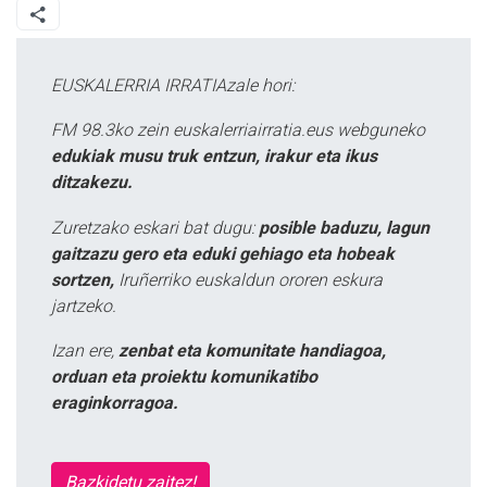
EUSKALERRIA IRRATIAzale hori:
FM 98.3ko zein euskalerriairratia.eus webguneko
edukiak musu truk entzun, irakur eta ikus
ditzakezu.
Zuretzako eskari bat dugu:
posible baduzu, lagun
gaitzazu gero eta eduki gehiago eta hobeak
sortzen,
Iruñerriko euskaldun ororen eskura
jartzeko.
Izan ere,
zenbat eta komunitate handiagoa,
orduan eta proiektu komunikatibo
eraginkorragoa.
Bazkidetu zaitez!