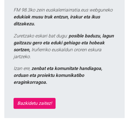
FM 98.3ko zein euskalerriairratia.eus webguneko
edukiak musu truk entzun, irakur eta ikus
ditzakezu.
Zuretzako eskari bat dugu:
posible baduzu, lagun
gaitzazu gero eta eduki gehiago eta hobeak
sortzen,
Iruñerriko euskaldun ororen eskura
jartzeko.
Izan ere,
zenbat eta komunitate handiagoa,
orduan eta proiektu komunikatibo
eraginkorragoa.
Bazkidetu zaitez!