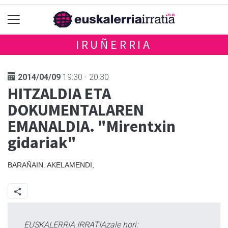
IRUÑERRIA
2014/04/09
19:30 - 20:30
HITZALDIA ETA
DOKUMENTALAREN
EMANALDIA. "Mirentxin
gidariak"
BARAÑAIN. AKELAMENDI,
EUSKALERRIA IRRATIAzale hori: