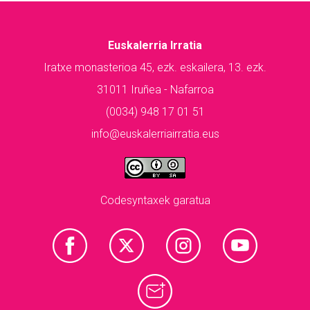
Euskalerria Irratia
Iratxe monasterioa 45, ezk. eskailera, 13. ezk.
31011 Iruñea - Nafarroa
(0034) 948 17 01 51
info@euskalerriairratia.eus
Codesyntaxek garatua