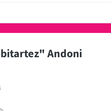
 bitartez" Andoni
k