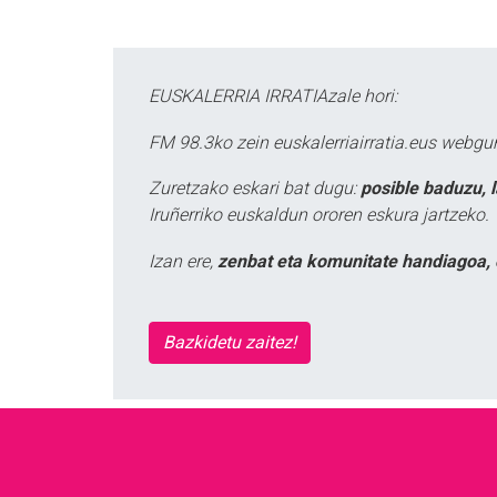
EUSKALERRIA IRRATIAzale hori:
FM 98.3ko zein euskalerriairratia.eus webg
Zuretzako eskari bat dugu:
posible baduzu, 
Iruñerriko euskaldun ororen eskura jartzeko.
Izan ere,
zenbat eta komunitate handiagoa, 
Bazkidetu zaitez!