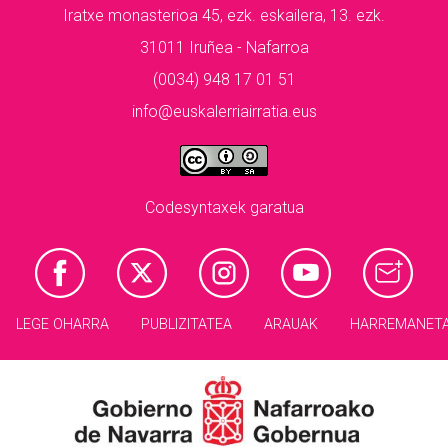
Iratxe monasterioa 45, ezk. eskailera, 13. ezk.
31011 Iruñea - Nafarroa
(0034) 948 17 01 51
info@euskalerriairratia.eus
Codesyntaxek garatua
LEGE OHARRA
PUBLIZITATEA
ARAUAK
HARREMANET