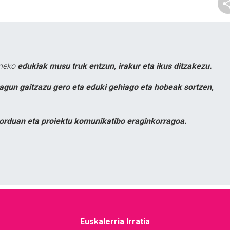
uneko
edukiak musu truk entzun, irakur eta ikus ditzakezu.
lagun gaitzazu gero eta eduki gehiago eta hobeak sortzen,
orduan eta proiektu komunikatibo eraginkorragoa.
Euskalerria Irratia