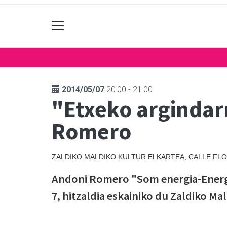
2014/05/07
20:00 - 21:00
"Etxeko argindar
Romero
ZALDIKO MALDIKO KULTUR ELKARTEA, CALLE FL
Andoni Romero "Som energia-Energi
7, hitzaldia eskainiko du Zaldiko Ma