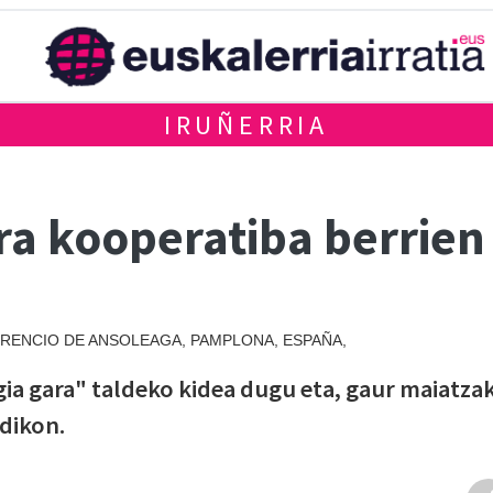
IRUÑERRIA
ra kooperatiba berrien
ORENCIO DE ANSOLEAGA, PAMPLONA, ESPAÑA,
a gara" taldeko kidea dugu eta, gaur maiatza
ldikon.