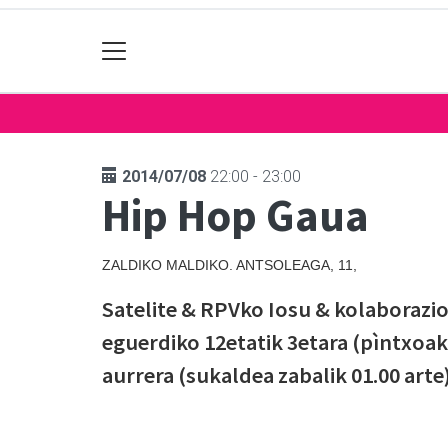
2014/07/08
22:00 - 23:00
Hip Hop Gaua
ZALDIKO MALDIKO. ANTSOLEAGA, 11,
Satelite & RPVko Iosu & kolaborazi
eguerdiko 12etatik 3etara (pìntxoak,
aurrera (sukaldea zabalik 01.00 arte