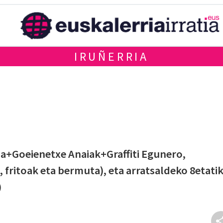
IRUÑERRIA
oa+Goeienetxe Anaiak+Graffiti Egunero,
 fritoak eta bermuta), eta arratsaldeko 8etati
)