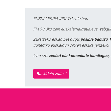
EUSKALERRIA IRRATIAzale hori:
FM 98.3ko zein euskalerriairratia.eus webg
Zuretzako eskari bat dugu:
posible baduzu, 
Iruñerriko euskaldun ororen eskura jartzeko.
Izan ere,
zenbat eta komunitate handiagoa, 
Bazkidetu zaitez!