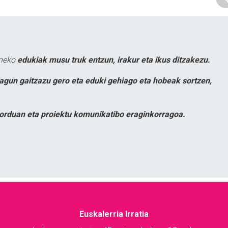
uneko
edukiak musu truk entzun, irakur eta ikus ditzakezu.
lagun gaitzazu gero eta eduki gehiago eta hobeak sortzen,
orduan eta proiektu komunikatibo eraginkorragoa.
Euskalerria Irratia