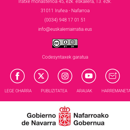
Iratxe monasterioa 45, ezk. eskailera, 13. ezk.
31011 Iruñea - Nafarroa
(0034) 948 17 01 51
info@euskalerriairratia.eus
Codesyntaxek garatua
LEGE OHARRA
PUBLIZITATEA
ARAUAK
HARREMANET