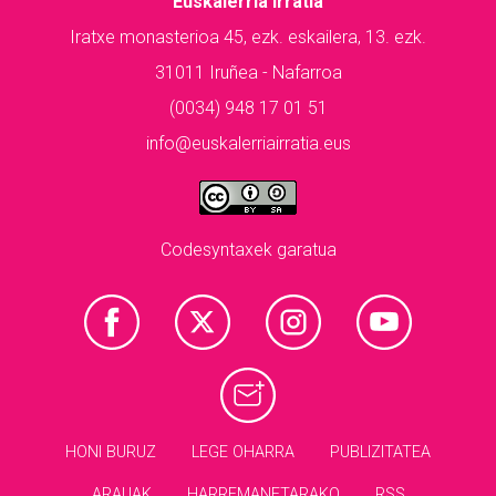
Euskalerria Irratia
Iratxe monasterioa 45, ezk. eskailera, 13. ezk.
31011 Iruñea - Nafarroa
(0034) 948 17 01 51
info@euskalerriairratia.eus
Codesyntaxek garatua
HONI BURUZ
LEGE OHARRA
PUBLIZITATEA
ARAUAK
HARREMANETARAKO
RSS