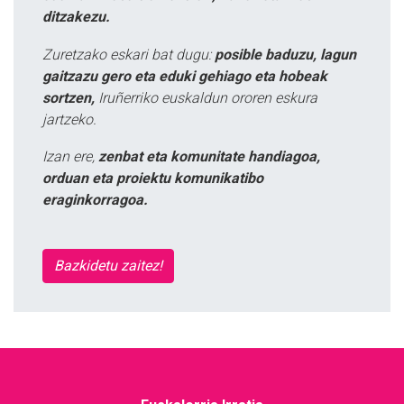
ditzakezu.
Zuretzako eskari bat dugu:
posible baduzu, lagun
gaitzazu gero eta eduki gehiago eta hobeak
sortzen,
Iruñerriko euskaldun ororen eskura
jartzeko.
Izan ere,
zenbat eta komunitate handiagoa,
orduan eta proiektu komunikatibo
eraginkorragoa.
Bazkidetu zaitez!