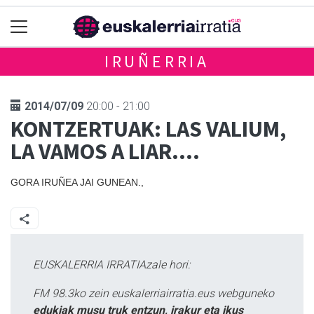
IRUÑERRIA
2014/07/09
20:00 - 21:00
KONTZERTUAK: LAS VALIUM,
LA VAMOS A LIAR....
GORA IRUÑEA JAI GUNEAN.,
EUSKALERRIA IRRATIAzale hori:
FM 98.3ko zein euskalerriairratia.eus webguneko
edukiak musu truk entzun, irakur eta ikus