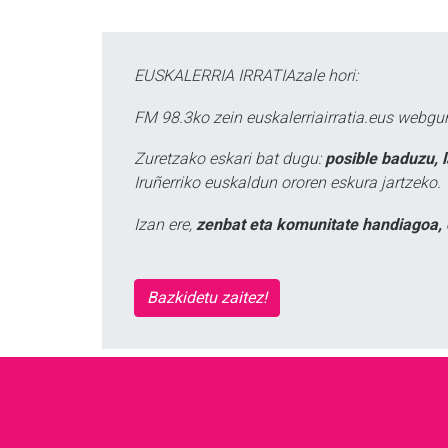
EUSKALERRIA IRRATIAzale hori:
FM 98.3ko zein euskalerriairratia.eus webg
Zuretzako eskari bat dugu:
posible baduzu, 
Iruñerriko euskaldun ororen eskura jartzeko.
Izan ere,
zenbat eta komunitate handiagoa, 
Bazkidetu zaitez!