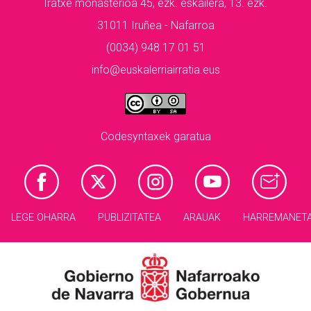
Iratxe monasterioa 45, ezk. eskailera, 13. ezk.
31011 Iruñea - Nafarroa
(0034) 948 17 01 51
info@euskalerriairratia.eus
Codesyntaxek garatua
LEGE OHARRA
PUBLIZITATEA
ARAUAK
HARREMANET