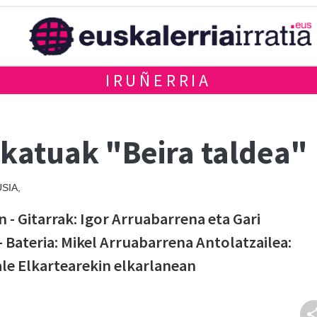
IRUÑERRIA
ikatuak "Beira taldea"
SIA,
in - Gitarrak: Igor Arruabarrena eta Gari
- Bateria: Mikel Arruabarrena Antolatzailea:
le Elkartearekin elkarlanean