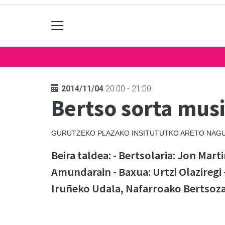
2014/11/04
20:00 - 21:00
Bertso sorta mus
GURUTZEKO PLAZAKO INSITUTUTKO ARETO NAGU
Beira taldea: - Bertsolaria: Jon Mart
Amundarain - Baxua: Urtzi Olaziregi 
Iruñeko Udala, Nafarroako Bertsoza