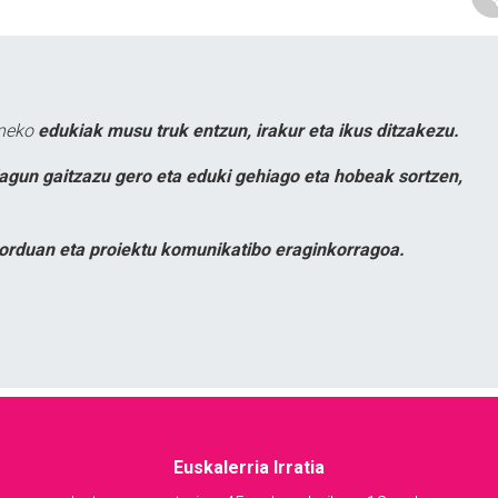
uneko
edukiak musu truk entzun, irakur eta ikus ditzakezu.
lagun gaitzazu gero eta eduki gehiago eta hobeak sortzen,
orduan eta proiektu komunikatibo eraginkorragoa.
Euskalerria Irratia