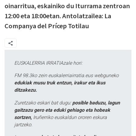
oinarritua, eskainiko du Iturrama zentroan
12:00 eta 18:00etan. Antolatzailea: La
Companya del Prícep Totilau
EUSKALERRIA IRRATIAzale hori:
FM 98.3ko zein euskalerriairratia.eus webguneko
edukiak musu truk entzun, irakur eta ikus
ditzakezu.
Zuretzako eskari bat dugu:
posible baduzu, lagun
gaitzazu gero eta eduki gehiago eta hobeak
sortzen,
Iruñerriko euskaldun ororen eskura
jartzeko.