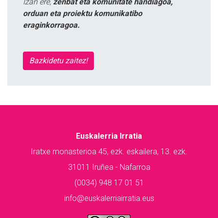
Izan ere,
zenbat eta komunitate handiagoa,
orduan eta proiektu komunikatibo
eraginkorragoa.
Bazkidetu zaitez!
Euskalerria Irratia
Iratxe monasterioa 45, ezk. eskailera, 13. ezk.
31011 Iruñea - Nafarroa
(0034) 948 17 01 51
info@euskalerriairratia.eus