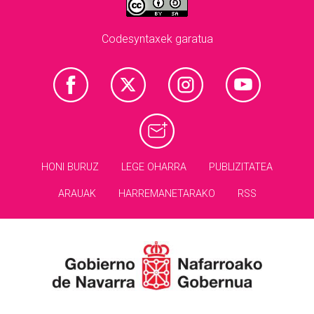
Codesyntaxek garatua
HONI BURUZ
LEGE OHARRA
PUBLIZITATEA
ARAUAK
HARREMANETARAKO
RSS