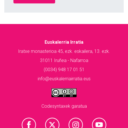
Euskalerria Irratia
Iratxe monasterioa 45, ezk. eskailera, 13. ezk.
31011 Iruñea - Nafarroa
(0034) 948 17 01 51
info@euskalerriairratia.eus
Codesyntaxek garatua