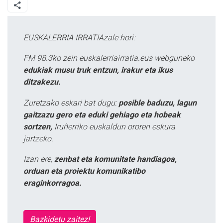
EUSKALERRIA IRRATIAzale hori:
FM 98.3ko zein euskalerriairratia.eus webguneko
edukiak musu truk entzun, irakur eta ikus
ditzakezu.
Zuretzako eskari bat dugu:
posible baduzu, lagun
gaitzazu gero eta eduki gehiago eta hobeak
sortzen,
Iruñerriko euskaldun ororen eskura
jartzeko.
Izan ere,
zenbat eta komunitate handiagoa,
orduan eta proiektu komunikatibo
eraginkorragoa.
Bazkidetu zaitez!