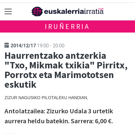
IRUÑERRIA
2014/12/17
19:00 - 20:00
Haurrentzako antzerkia
"Txo, Mikmak txikia" Pirritx,
Porrotx eta Marimototsen
eskutik
ZIZUR NAGUSIKO PILOTALEKU HANDIAN,
Antolatzailea: Zizurko Udala 3 urtetik
aurrera heldu batekin. Sarrera: 6,00 €.