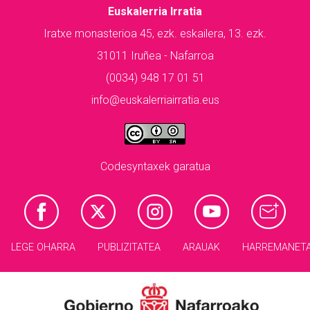
Euskalerria Irratia
Iratxe monasterioa 45, ezk. eskailera, 13. ezk.
31011 Iruñea - Nafarroa
(0034) 948 17 01 51
info@euskalerriairratia.eus
Codesyntaxek garatua
LEGE OHARRA
PUBLIZITATEA
ARAUAK
HARREMANET