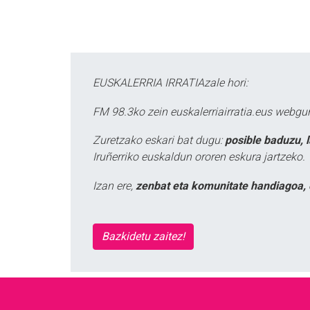
EUSKALERRIA IRRATIAzale hori:
FM 98.3ko zein euskalerriairratia.eus webg
Zuretzako eskari bat dugu:
posible baduzu, 
Iruñerriko euskaldun ororen eskura jartzeko.
Izan ere,
zenbat eta komunitate handiagoa, 
Bazkidetu zaitez!