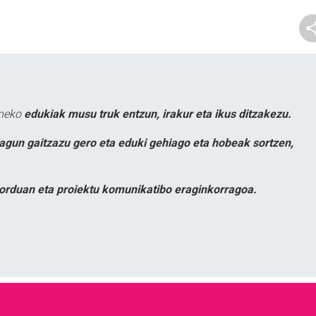
uneko
edukiak musu truk entzun, irakur eta ikus ditzakezu.
lagun gaitzazu gero eta eduki gehiago eta hobeak sortzen,
orduan eta proiektu komunikatibo eraginkorragoa.