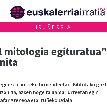
IRUÑERRIA
l mitologia egituratua"
nita
 egin zen aurreko bi mendeetan. Bildutako guzt
 izan da, azken hogeita hamar urteetan egin
Nafar Ateneoa eta Iruñeko Udala