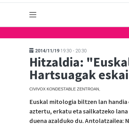
2014/11/19
19:30 - 20:30
Hitzaldia: "Euska
Hartsuagak eskai
CIVIVOX KONDESTABLE ZENTROAN,
Euskal mitologia biltzen lan handia
aztertu, erkatu eta sailkatzeko lana
duena azalduko du. Antolatzailea: 