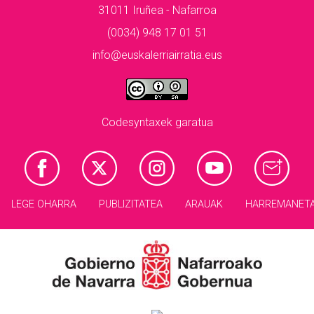
31011 Iruñea - Nafarroa
(0034) 948 17 01 51
info@euskalerriairratia.eus
Codesyntaxek garatua
LEGE OHARRA
PUBLIZITATEA
ARAUAK
HARREMANET