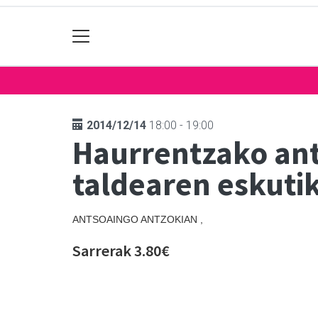
2014/12/14
18:00 - 19:00
Haurrentzako ant
taldearen eskuti
ANTSOAINGO ANTZOKIAN ,
Sarrerak 3.80€