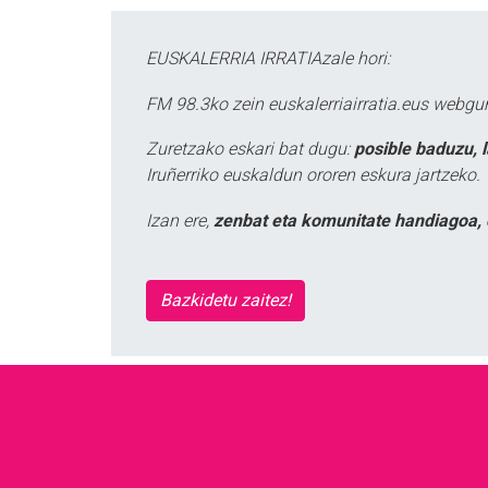
EUSKALERRIA IRRATIAzale hori:
FM 98.3ko zein euskalerriairratia.eus webg
Zuretzako eskari bat dugu:
posible baduzu, 
Iruñerriko euskaldun ororen eskura jartzeko.
Izan ere,
zenbat eta komunitate handiagoa, 
Bazkidetu zaitez!