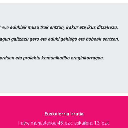
uneko
edukiak musu truk entzun, irakur eta ikus ditzakezu.
lagun gaitzazu gero eta eduki gehiago eta hobeak sortzen,
orduan eta proiektu komunikatibo eraginkorragoa.
Euskalerria Irratia
Iratxe monasterioa 45, ezk. eskailera, 13. ezk.