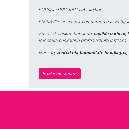
EUSKALERRIA IRRATIAzale hori:
FM 98.3ko zein euskalerriairratia.eus webg
Zuretzako eskari bat dugu:
posible baduzu, 
Iruñerriko euskaldun ororen eskura jartzeko.
Izan ere,
zenbat eta komunitate handiagoa, 
Bazkidetu zaitez!