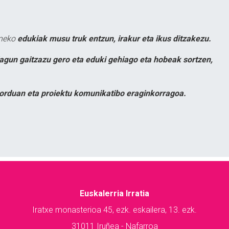
uneko
edukiak musu truk entzun, irakur eta ikus ditzakezu.
lagun gaitzazu gero eta eduki gehiago eta hobeak sortzen,
orduan eta proiektu komunikatibo eraginkorragoa.
Euskalerria Irratia
Iratxe monasterioa 45, ezk. eskailera, 13. ezk.
31011 Iruñea - Nafarroa