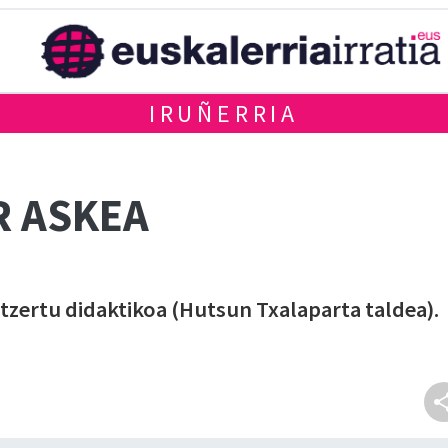
IRUÑERRIA
R ASKEA
tzertu didaktikoa (Hutsun Txalaparta taldea).