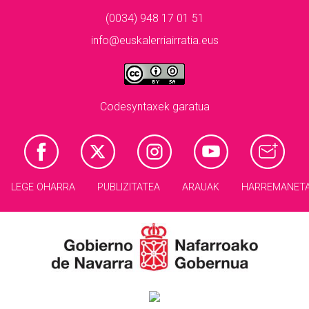
(0034) 948 17 01 51
info@euskalerriairratia.eus
Codesyntaxek garatua
LEGE OHARRA
PUBLIZITATEA
ARAUAK
HARREMANET