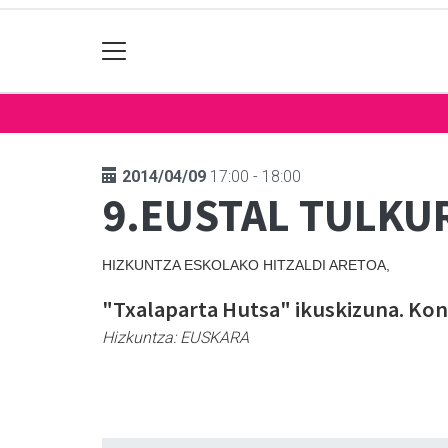
2014/04/09
17:00 - 18:00
9.EUSTAL TULKU
HIZKUNTZA ESKOLAKO HITZALDI ARETOA,
"Txalaparta Hutsa" ikuskizuna. Kon
Hizkuntza:
EUSKARA