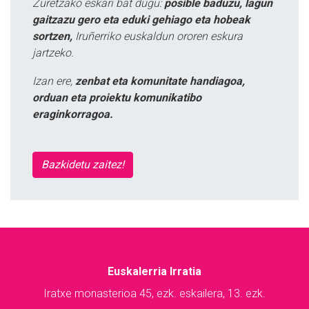
Zuretzako eskari bat dugu:
posible baduzu, lagun
gaitzazu gero eta eduki gehiago eta hobeak
sortzen,
Iruñerriko euskaldun ororen eskura
jartzeko.
Izan ere,
zenbat eta komunitate handiagoa,
orduan eta proiektu komunikatibo
eraginkorragoa.
Bazkidetu zaitez!
Euskalerria Irratia
Iratxe monasterioa 45, ezk. eskailera, 13. ezk.