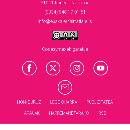
31011 Iruñea - Nafarroa
(0034) 948 17 01 51
info@euskalerriairratia.eus
Codesyntaxek garatua
HONI BURUZ
LEGE OHARRA
PUBLIZITATEA
ARAUAK
HARREMANETARAKO
RSS