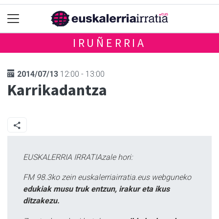
IRUÑERRIA
2014/07/13
12:00 - 13:00
Karrikadantza
EUSKALERRIA IRRATIAzale hori:
FM 98.3ko zein euskalerriairratia.eus webguneko
edukiak musu truk entzun, irakur eta ikus
ditzakezu.