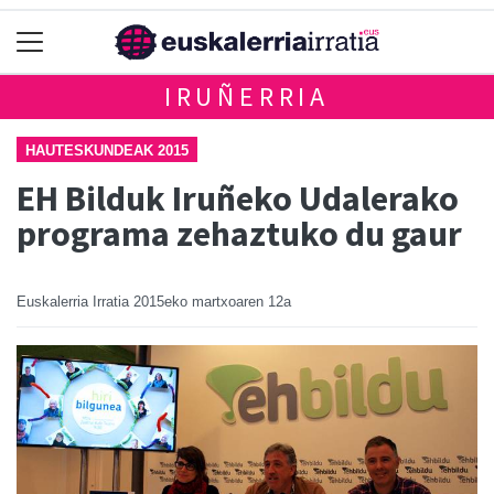
IRUÑERRIA
HAUTESKUNDEAK 2015
EH Bilduk Iruñeko Udalerako
programa zehaztuko du gaur
Euskalerria Irratia
2015eko martxoaren 12a