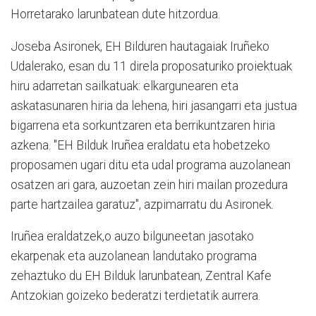
Horretarako larunbatean dute hitzordua.
Joseba Asironek, EH Bilduren hautagaiak Iruñeko
Udalerako, esan du 11 direla proposaturiko proiektuak
hiru adarretan sailkatuak: elkargunearen eta
askatasunaren hiria da lehena, hiri jasangarri eta justua
bigarrena eta sorkuntzaren eta berrikuntzaren hiria
azkena. "EH Bilduk Iruñea eraldatu eta hobetzeko
proposamen ugari ditu eta udal programa auzolanean
osatzen ari gara, auzoetan zein hiri mailan prozedura
parte hartzailea garatuz", azpimarratu du Asironek.
Iruñea eraldatzek,o auzo bilguneetan jasotako
ekarpenak eta auzolanean landutako programa
zehaztuko du EH Bilduk larunbatean, Zentral Kafe
Antzokian goizeko bederatzi terdietatik aurrera.