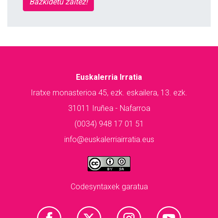
Bazkidetu zaitez!
Euskalerria Irratia
Iratxe monasterioa 45, ezk. eskailera, 13. ezk.
31011 Iruñea - Nafarroa
(0034) 948 17 01 51
info@euskalerriairratia.eus
Codesyntaxek garatua