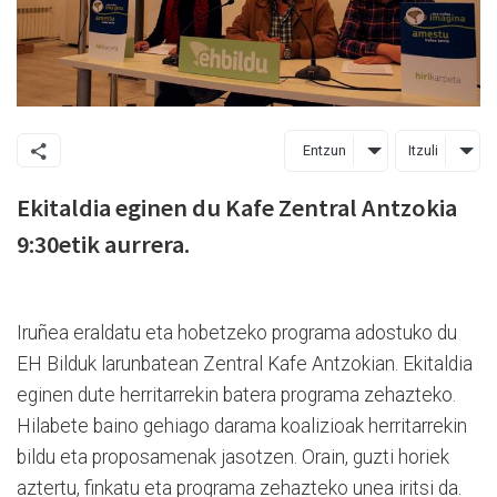
Entzun
Itzuli
Ekitaldia eginen du Kafe Zentral Antzokia
9:30etik aurrera.
Iruñea eraldatu eta hobetzeko programa adostuko du
EH Bilduk larunbatean Zentral Kafe Antzokian. Ekitaldia
eginen dute herritarrekin batera programa zehazteko.
Hilabete baino gehiago darama koalizioak herritarrekin
bildu eta proposamenak jasotzen. Orain, guzti horiek
aztertu, finkatu eta programa zehazteko unea iritsi da.