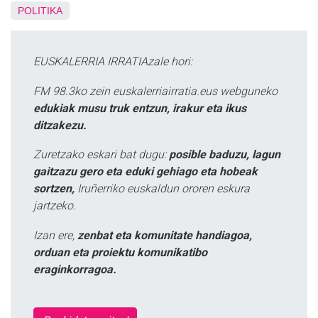
POLITIKA
EUSKALERRIA IRRATIAzale hori:
FM 98.3ko zein euskalerriairratia.eus webguneko
edukiak musu truk entzun, irakur eta ikus
ditzakezu.
Zuretzako eskari bat dugu:
posible baduzu, lagun
gaitzazu gero eta eduki gehiago eta hobeak
sortzen,
Iruñerriko euskaldun ororen eskura
jartzeko.
Izan ere,
zenbat eta komunitate handiagoa,
orduan eta proiektu komunikatibo
eraginkorragoa.