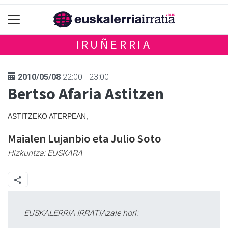
IRUÑERRIA
2010/05/08
22:00 - 23:00
Bertso Afaria Astitzen
ASTITZEKO ATERPEAN,
Maialen Lujanbio eta Julio Soto
Hizkuntza:
EUSKARA
EUSKALERRIA IRRATIAzale hori: