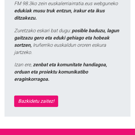
FM 98.3ko zein euskalerriairratia.eus webguneko
edukiak musu truk entzun, irakur eta ikus
ditzakezu.
Zuretzako eskari bat dugu:
posible baduzu, lagun
gaitzazu gero eta eduki gehiago eta hobeak
sortzen,
Iruñerriko euskaldun ororen eskura
jartzeko.
Izan ere,
zenbat eta komunitate handiagoa,
orduan eta proiektu komunikatibo
eraginkorragoa.
Bazkidetu zaitez!