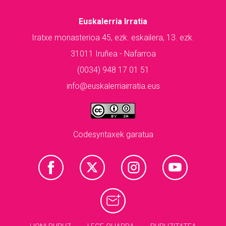
Euskalerria Irratia
Iratxe monasterioa 45, ezk. eskailera, 13. ezk.
31011 Iruñea - Nafarroa
(0034) 948 17 01 51
info@euskalerriairratia.eus
Codesyntaxek garatua