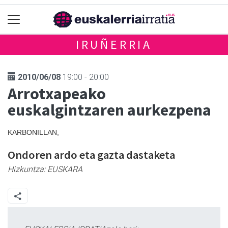
IRUÑERRIA
2010/06/08
19:00 - 20:00
Arrotxapeako
euskalgintzaren aurkezpena
KARBONILLAN,
Ondoren ardo eta gazta dastaketa
Hizkuntza:
EUSKARA