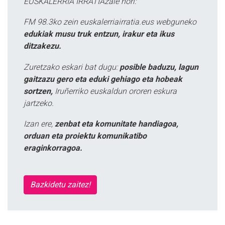
EUSKALERRIA IRRATIAzale hori:
FM 98.3ko zein euskalerriairratia.eus webguneko
edukiak musu truk entzun, irakur eta ikus
ditzakezu.
Zuretzako eskari bat dugu:
posible baduzu, lagun
gaitzazu gero eta eduki gehiago eta hobeak
sortzen,
Iruñerriko euskaldun ororen eskura
jartzeko.
Izan ere,
zenbat eta komunitate handiagoa,
orduan eta proiektu komunikatibo
eraginkorragoa.
Bazkidetu zaitez!