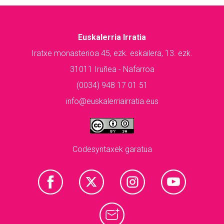
Euskalerria Irratia
Iratxe monasterioa 45, ezk. eskailera, 13. ezk.
31011 Iruñea - Nafarroa
(0034) 948 17 01 51
info@euskalerriairratia.eus
Codesyntaxek garatua